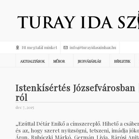
Itt megtalál minket
info@turayidaszinhaz.hu
AKTUALITÁSOK
MŰSOR
JEGYVÁSÁRLÁS
BÉRLETEK
Istenkísértés Józsefvárosban 
ról
dec 7, 2015
„Ezúttal Détár Enikő a címszereplő. Hihető a csáber
és az, hogy szeret nyüzsögni, tetszeni, imádja jók
Áron, Rubóczki Márkó, Germán Lívia, Rárósi Anita,