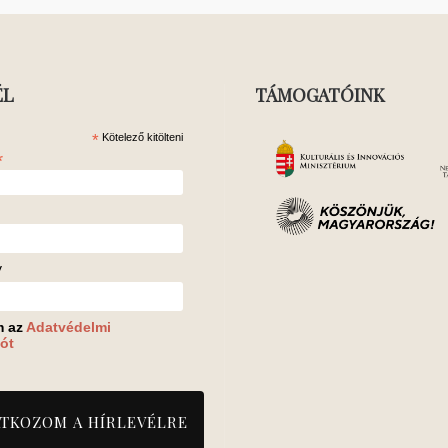
ÉL
TÁMOGATÓINK
*
Kötelező kitölteni
*
v
m az
Adatvédelmi
ót