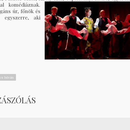
sal komédiáznak.
gáns úr, főnök és
t egyszerre, aki
es István
ZÁSZÓLÁS