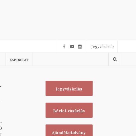
Jegyvásárlás
KAPCSOLAT
-
Jegyvásárlás
Bérlet vásárlás
,
ó
Ajándékutalvány
t