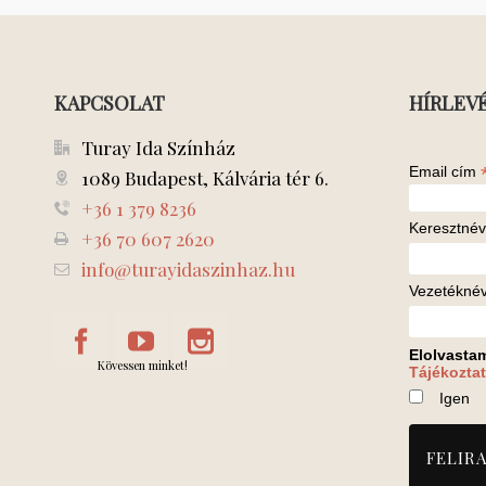
KAPCSOLAT
HÍRLEV
Turay Ida Színház
Email cím
1089 Budapest, Kálvária tér 6.
+36 1 379 8236
Keresztnév
+36 70 607 2620
info@turayidaszinhaz.hu
Vezetékné
Elolvasta
Kövessen minket!
Tájékoztat
Igen