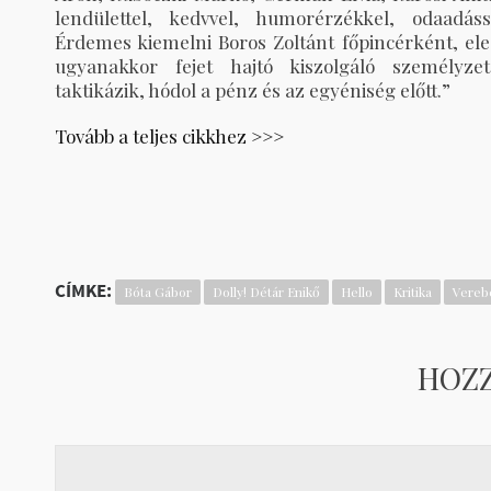
lendülettel, kedvvel, humorérzékkel, odaadás
Érdemes kiemelni Boros Zoltánt főpincérként, ele
ugyanakkor fejet hajtó kiszolgáló személyze
taktikázik, hódol a pénz és az egyéniség előtt.”
Tovább a teljes cikkhez >>>
CÍMKE:
Bóta Gábor
Dolly! Détár Enikő
Hello
Kritika
Vereb
HOZ