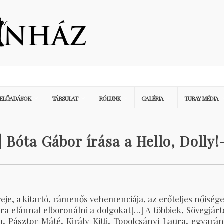
ELŐADÁSOK
TÁRSULAT
RÓLUNK
GALÉRIA
TURAY MÉDIA
| Bóta Gábor írása a Hello, Dolly!
eje, a kitartó, rámenős vehemenciája, az erőteljes nőisége
ora elánnal elboronálni a dolgokat[…] A többiek, Sövegjárt
 Pásztor Máté, Király Kitti,
Topolcsányi Laura, egyarán