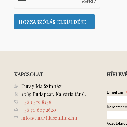
KAPCSOLAT
HÍRLEV
Turay Ida Színház
Email cím
1089 Budapest, Kálvária tér 6.
+36 1 379 8236
Keresztnév
+36 70 607 2620
info@turayidaszinhaz.hu
Vezetékné