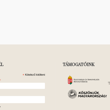
ÉL
TÁMOGATÓINK
*
Kötelező kitölteni
*
v