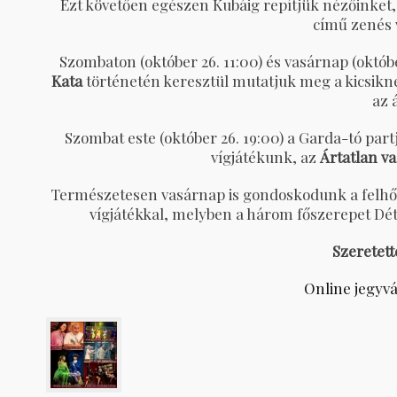
Ezt követően egészen Kubáig repítjük nézőinket,
című zenés v
Szombaton (október 26. 11:00) és vasárnap (októ
Kata
történetén keresztül mutatjuk meg a kicsikne
az 
Szombat este (október 26. 19:00) a Garda-tó par
vígjátékunk, az
Ártatlan v
Természetesen vasárnap is gondoskodunk a felhő
vígjátékkal, melyben a három főszerepet Dét
Szeretett
Online jegyvá