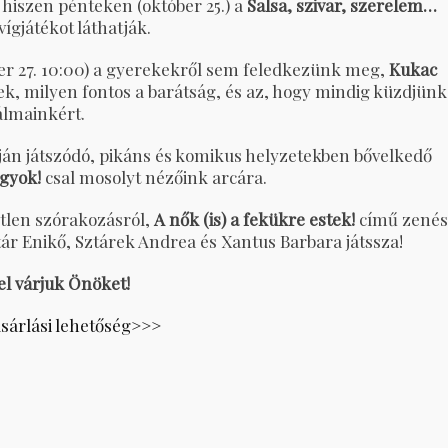
 hiszen pénteken (október 25.) a
Salsa, szivar, szerelem…
ígjátékot láthatják.
ber 27. 10:00) a gyerekekről sem feledkezünk meg,
Kukac
k, milyen fontos a barátság, és az, hogy mindig küzdjünk
álmainkért.
tján játszódó, pikáns és komikus helyzetekben bővelkedő
agyok!
csal mosolyt nézőink arcára.
tlen szórakozásról,
A nők (is) a fekükre estek!
című zenés
ár Enikő, Sztárek Andrea és Xantus Barbara játssza!
el várjuk Önöket!
sárlási lehetőség>>>