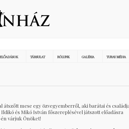
ELŐADÁSOK
TÁRSULAT
RÓLUNK
GALÉRIA
TURAY MÉDIA
 átszőtt mese egy özvegyemberről, aki barátai és családj
i Ildikó és Mikó István főszereplésével játszott előadásra
-én várjuk Önöket!