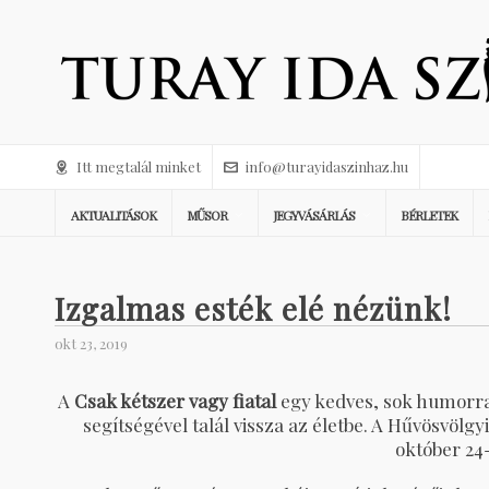
Itt megtalál minket
info@turayidaszinhaz.hu
AKTUALITÁSOK
MŰSOR
JEGYVÁSÁRLÁS
BÉRLETEK
Izgalmas esték elé nézünk!
okt 23, 2019
A
Csak kétszer vagy fiatal
egy kedves, sok humorral
segítségével talál vissza az életbe. A Hűvösvölgy
október 24