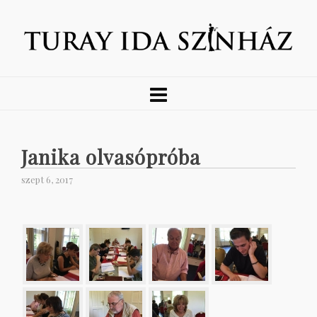
Janika olvasópróba
szept 6, 2017