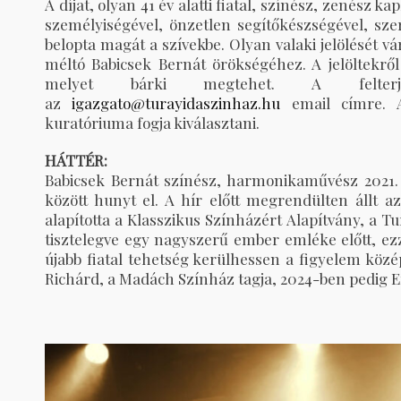
A díjat, olyan 41 év alatti fiatal, színész, zenész 
személyiségével, önzetlen segítőkészségével, szer
belopta magát a szívekbe. Olyan valaki jelölését 
méltó Babicsek Bernát örökségéhez. A jelöltekről
melyet bárki megtehet. A felterj
az
igazgato@turayidaszinhaz.hu
email címre. Az
kuratóriuma fogja kiválasztani.
HÁTTÉR:
Babicsek Bernát színész, harmonikaművész 2021.
között hunyt el. A hír előtt megrendülten állt az
alapította a Klasszikus Színházért Alapítvány, a T
tisztelegve egy nagyszerű ember emléke előtt, ez
újabb fiatal tehetség kerülhessen a figyelem közé
Richárd, a Madách Színház tagja, 2024-ben pedig 