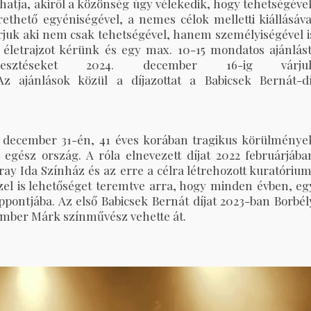
kaphatja, akiről a közönség úgy vélekedik, hogy tehetségével
ethető egyéniségével, a nemes célok melletti kiállásáva
várjuk aki nem csak tehetségével, hanem személyiségével i
 életrajzot kérünk és egy max. 10-15 mondatos ajánlást
esztéseket 2024. december 16-ig várju
 ajánlások közül a díjazottat a Babicsek Bernát-dí
 december 31-én, 41 éves korában tragikus körülménye
 egész ország. A róla elnevezett díjat 2022 februárjába
uray Ida Színház és az erre a célra létrehozott kuratórium
zel is lehetőséget teremtve arra, hogy minden évben, eg
ppontjába. Az első Babicsek Bernát díjat 2023-ban Borbél
Ember Márk színművész vehette át.