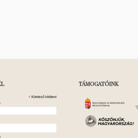
ÉL
TÁMOGATÓINK
*
Kötelező kitölteni
*
v