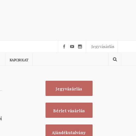
Jegyvásárlás
KAPCSOLAT
Jegyvásárlás
Bérlet vásárlás
i
Ajándékutalvány