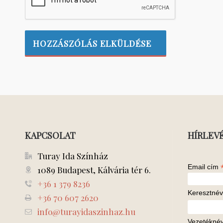
KAPCSOLAT
HÍRLEV
Turay Ida Színház
Email cím
1089 Budapest, Kálvária tér 6.
+36 1 379 8236
Keresztnév
+36 70 607 2620
info@turayidaszinhaz.hu
Vezetékné