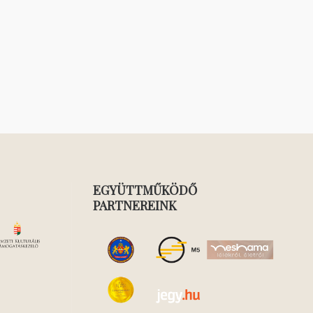
EGYÜTTMŰKÖDŐ
PARTNEREINK