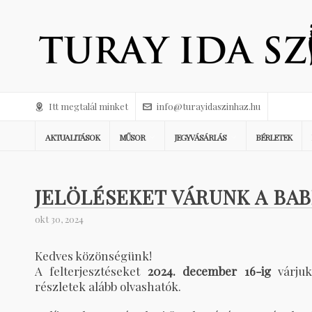
Itt megtalál minket
info@turayidaszinhaz.hu
AKTUALITÁSOK
MŰSOR
JEGYVÁSÁRLÁS
BÉRLETEK
JELÖLÉSEKET VÁRUNK A BAB
okt 30, 2024
Kedves közönségünk!
A felterjesztéseket
2024. december 16-ig
várju
részletek alább olvashatók.