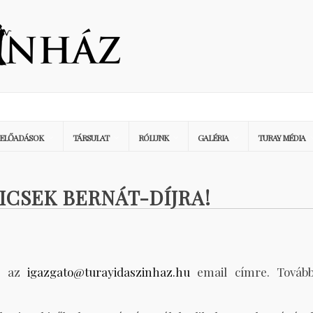
ELŐADÁSOK
TÁRSULAT
RÓLUNK
GALÉRIA
TURAY MÉDIA
ICSEK BERNÁT-DÍJRA!
k az
igazgato@turayidaszinhaz.hu
email címre. Tovább