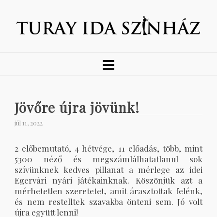
Jövőre újra jövünk!
júl 11, 2022
2 előbemutató, 4 hétvége, 11 előadás, több, mint
5300 néző és megszámlálhatatlanul sok
szívünknek kedves pillanat a mérlege az idei
Egervári nyári játékainknak. Köszönjük azt a
mérhetetlen szeretetet, amit árasztottak felénk,
és nem restelltek szavakba önteni sem. Jó volt
újra együtt lenni!