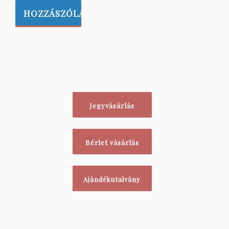
Jegyvásárlás
Bérlet vásárlás
Ajándékutalvány