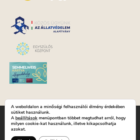
A weboldalon a minőségi felhasználói élmény érdekében
sütiket használunk.
Turay Ida Színház Közhasznú Nonprofit Kft. | Működési
A
beállítások
menüpontban többet megtudhat arról, hogy
helyszín: Turay Ida Színház 1089 Budapest, Kálvária tér 6. |
milyen cookie-kat használunk, illetve kikapcsolhatja
Levelezési cím: 1089 Budapest, Kálvária tér 14. | Titkárság:
+36
azokat.
(1) 611 9225
|
Nyeremenyjáték szabályzat
|