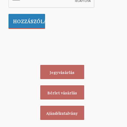
Jegyvásárlás
Bérlet vásárlás
Ajándékutalvány