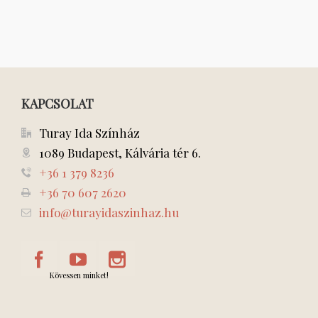
KAPCSOLAT
Turay Ida Színház
1089 Budapest, Kálvária tér 6.
+36 1 379 8236
+36 70 607 2620
info@turayidaszinhaz.hu
Kövessen minket!