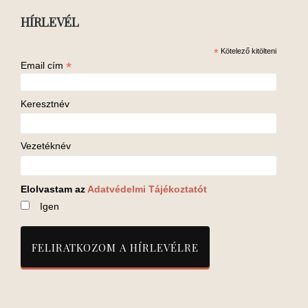
HÍRLEVÉL
*
Kötelező kitölteni
*
Email cím
Keresztnév
Vezetéknév
Elolvastam az
Adatvédelmi Tájékoztatót
Igen