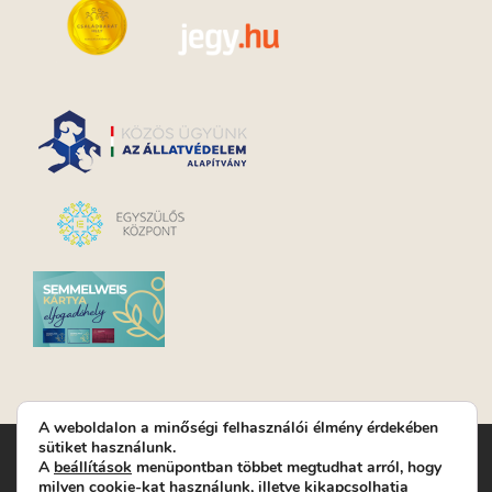
A weboldalon a minőségi felhasználói élmény érdekében
sütiket használunk.
Turay Ida Színház Közhasznú Nonprofit Kft. | Működési
A
beállítások
menüpontban többet megtudhat arról, hogy
helyszín: Turay Ida Színház 1089 Budapest, Kálvária tér 6. |
milyen cookie-kat használunk, illetve kikapcsolhatja