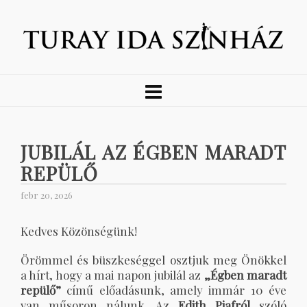
JUBILÁL AZ ÉGBEN MARADT
REPÜLŐ
febr 20, 2026
Kedves Közönségünk!
Örömmel és büszkeséggel osztjuk meg Önökkel
a hírt, hogy a mai napon jubilál az
„Égben maradt
repülő”
című előadásunk, amely immár 10 éve
van műsoron nálunk. Az
Edith Piafról
szóló