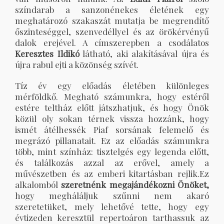
színdarab a sanzonénekes életének egy
meghatározó szakaszát mutatja be megrendítő
őszinteséggel, szenvedéllyel és az örökérvényű
dalok erejével. A címszerepben a csodálatos
Keresztes Ildikó
látható, aki alakításával újra és
újra rabul ejti a közönség szívét.
Tíz év egy előadás életében különleges
mérföldkő. Megható számunkra, hogy estéről
estére teltház előtt játszhatjuk, és hogy Önök
közül oly sokan térnek vissza hozzánk, hogy
ismét átélhessék Piaf sorsának felemelő és
megrázó pillanatait. Ez az előadás számunkra
több, mint színház: tisztelgés egy legenda előtt,
és találkozás azzal az erővel, amely a
művészetben és az emberi kitartásban rejlik.Ez
alkalomból
szeretnénk megajándékozni Önöket,
hogy megháláljuk szűnni nem akaró
szeretetüket, mely lehetővé tette, hogy egy
évtizeden keresztül repertoáron tarthassuk az