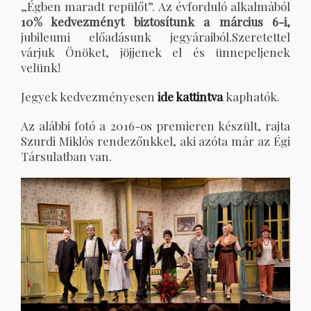
„Égben maradt repülőt”. Az évforduló alkalmából
10% kedvezményt biztosítunk a március 6-i,
jubileumi előadásunk jegyáraiból.Szeretettel
várjuk Önöket, jöjjenek el és ünnepeljenek
velünk!
Jegyek kedvezményesen
ide kattintva
kaphatók.
Az alábbi fotó a 2016-os premieren készült, rajta
Szurdi Miklós rendezőnkkel, aki azóta már az Égi
Társulatban van.