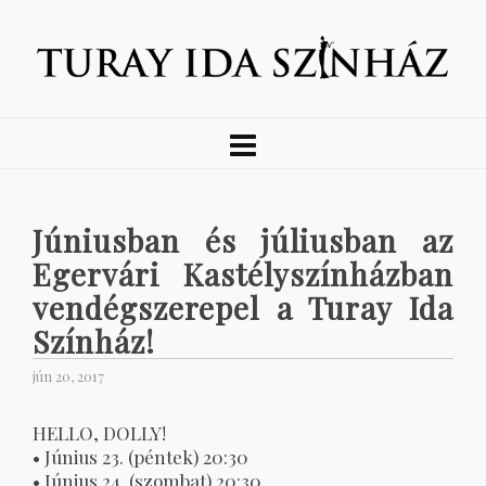
Júniusban és júliusban az
Egervári Kastélyszínházban
vendégszerepel a Turay Ida
Színház!
jún 20, 2017
HELLO, DOLLY!
• Június 23. (péntek) 20:30
• Június 24. (szombat) 20:30