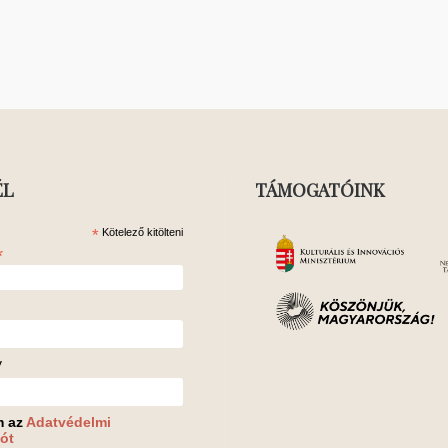
ÉL
TÁMOGATÓINK
*
Kötelező kitölteni
*
v
m az
Adatvédelmi
ót