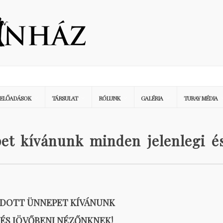
ELŐADÁSOK
TÁRSULAT
RÓLUNK
GALÉRIA
TURAY MÉDIA
pet kívánunk minden jelenlegi é
ÁLDOTT ÜNNEPET KÍVÁNUNK
 ÉS JÖVŐBENI NÉZŐNKNEK!