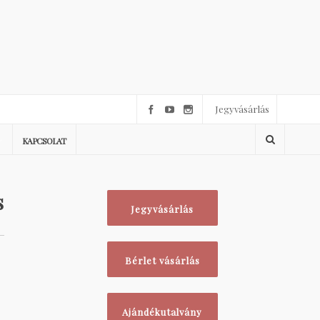
Jegyvásárlás
KAPCSOLAT
s
Jegyvásárlás
Bérlet vásárlás
Ajándékutalvány