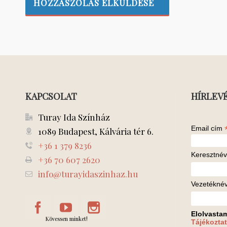
KAPCSOLAT
HÍRLEV
Turay Ida Színház
Email cím
1089 Budapest, Kálvária tér 6.
+36 1 379 8236
Keresztnév
+36 70 607 2620
info@turayidaszinhaz.hu
Vezetékné
Elolvasta
Kövessen minket!
Tájékoztat