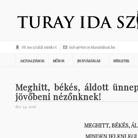
Itt megtalál minket
info@turayidaszinhaz.hu
AKTUALITÁSOK
MŰSOR
JEGYVÁSÁRLÁS
BÉRLETEK
Meghitt, békés, áldott ünne
jövőbeni nézőnknek!
dec 24, 2016
MEGHITT, BÉKÉS, 
MINDEN JELENLEGI