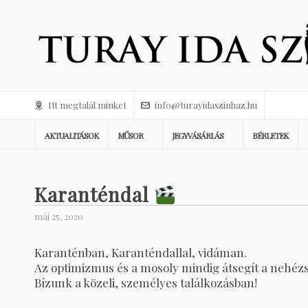
Itt megtalál minket
info@turayidaszinhaz.hu
AKTUALITÁSOK
MŰSOR
JEGYVÁSÁRLÁS
BÉRLETEK
Karanténdal
máj 25, 2020
Karanténban, Karanténdallal, vidáman.
Az optimizmus és a mosoly mindig átsegít a nehéz
Bízunk a közeli, személyes találkozásban!