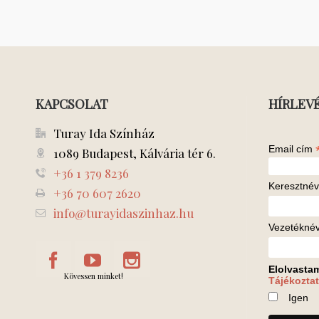
KAPCSOLAT
HÍRLEV
Turay Ida Színház
Email cím
1089 Budapest, Kálvária tér 6.
+36 1 379 8236
Keresztnév
+36 70 607 2620
info@turayidaszinhaz.hu
Vezetékné
Elolvasta
Kövessen minket!
Tájékoztat
Igen