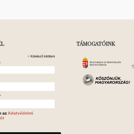
ÉL
TÁMOGATÓINK
*
Kötelező kitölteni
*
v
m az
Adatvédelmi
ót