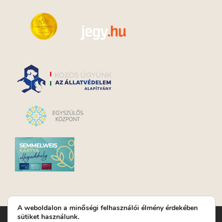
A weboldalon a minőségi felhasználói élmény érdekében
sütiket használunk.
Turay Ida Színház Közhasznú Nonprofit Kft. | Működési