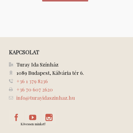
KAPCSOLAT
Turay Ida Színház
1089 Budapest, Kálvária tér 6.
+36 1 379 8236
+36 70 607 2620
info@turayidaszinhaz.hu
Kövessen minket!