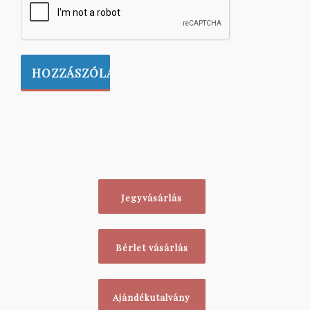
Jegyvásárlás
Bérlet vásárlás
Ajándékutalvány