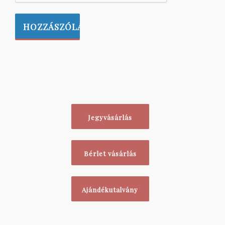
Jegyvásárlás
Bérlet vásárlás
Ajándékutalvány