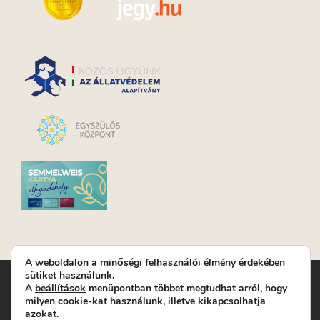
A weboldalon a minőségi felhasználói élmény érdekében
sütiket használunk.
Turay Ida Színház Közhasznú Nonprofit Kft. | Működési
A
beállítások
menüpontban többet megtudhat arról, hogy
helyszín: Turay Ida Színház 1089 Budapest, Kálvária tér 6. |
milyen cookie-kat használunk, illetve kikapcsolhatja
Levelezési cím: 1089 Budapest, Kálvária tér 14. | Titkárság:
+36
azokat.