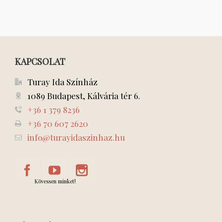
KAPCSOLAT
Turay Ida Színház
1089 Budapest, Kálvária tér 6.
+36 1 379 8236
+36 70 607 2620
info@turayidaszinhaz.hu
Kövessen minket!