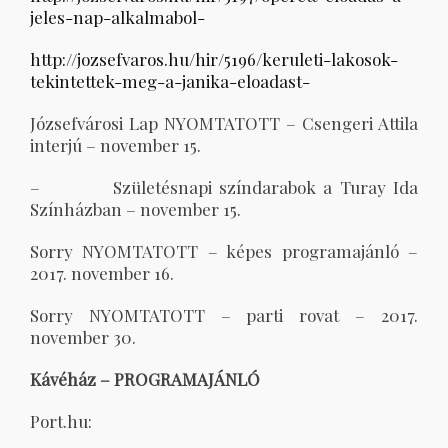
jeles-nap-alkalmabol-
http://jozsefvaros.hu/hir/5196/keruleti-lakosok-
tekintettek-meg-a-janika-eloadast-
Józsefvárosi Lap NYOMTATOTT – Csengeri Attila
interjú – november 15.
– Születésnapi színdarabok a Turay Ida
Színházban – november 15.
Sorry NYOMTATOTT – képes programajánló –
2017. november 16.
Sorry NYOMTATOTT – parti rovat – 2017.
november 30.
Kávéház – PROGRAMAJÁNLÓ
Port.hu: