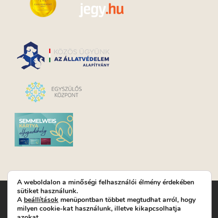
A weboldalon a minőségi felhasználói élmény érdekében
sütiket használunk.
Turay Ida Színház Közhasznú Nonprofit Kft. | Működési
A
beállítások
menüpontban többet megtudhat arról, hogy
helyszín: Turay Ida Színház 1089 Budapest, Kálvária tér 6. |
milyen cookie-kat használunk, illetve kikapcsolhatja
Levelezési cím: 1089 Budapest, Kálvária tér 14. | Titkárság:
+36
azokat.