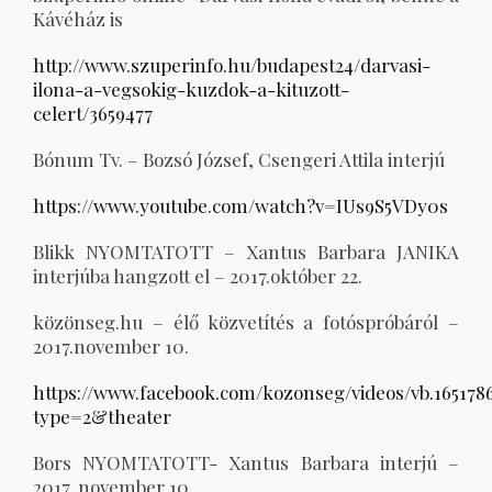
Kávéház is
http://www.szuperinfo.hu/budapest24/darvasi-
ilona-a-vegsokig-kuzdok-a-kituzott-
celert/3659477
Bónum Tv. – Bozsó József, Csengeri Attila interjú
https://www.youtube.com/watch?v=IUs9S5VDy0s
Blikk NYOMTATOTT – Xantus Barbara JANIKA
interjúba hangzott el – 2017.október 22.
közönseg.hu – élő közvetítés a fotóspróbáról –
2017.november 10.
https://www.facebook.com/kozonseg/videos/vb.165178
type=2&theater
Bors NYOMTATOTT- Xantus Barbara interjú –
2017. november 10.