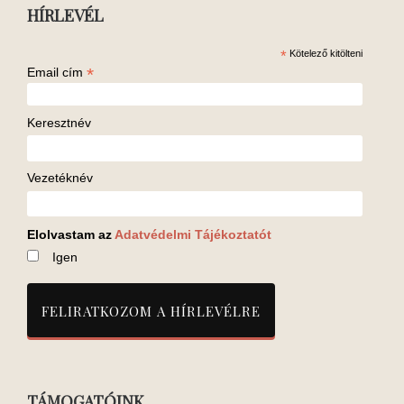
HÍRLEVÉL
*
Kötelező kitölteni
*
Email cím
Keresztnév
Vezetéknév
Elolvastam az
Adatvédelmi Tájékoztatót
Igen
TÁMOGATÓINK