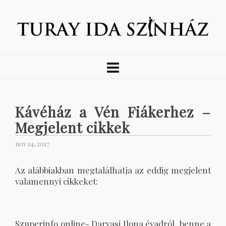
Kávéház a Vén Fiákerhez –
Megjelent cikkek
nov 14, 2017
Az alábbiakban megtalálhatja az eddig megjelent
valamennyi cikkeket:
Szuperinfo online- Darvasi Ilona évadról, benne a