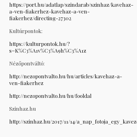
https://port.hu/adatlap/szindarab/szinhaz/kavehaz-
a-ven-fiakerhez-kavehaz-a-ven-
fiakerhez/directing-27302
Kultúrpontok:
https://kulturpontok.hu/?
s=K%C3%A1v%C3%A9h%C3%A1z
Nézőpontváltó:
http://nezopontvalto.hu/hu/articles/kavehaz-a-
ven-fiakerhez
http://nezopontvalto.hu/hu/fooldal
Szinhaz.hu
http://szinhaz.hu/2017/11/14/a_nap_fotoja_egy_k