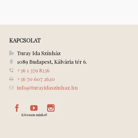
KAPCSOLAT
Turay Ida Színház
1089 Budapest, Kálvária tér 6.
+36 1 379 8236
+36 70 607 2620
info@turayidaszinhaz.hu
Kövessen minket!