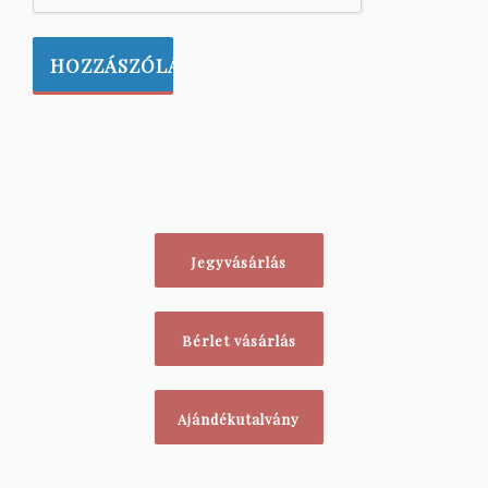
Jegyvásárlás
Bérlet vásárlás
Ajándékutalvány