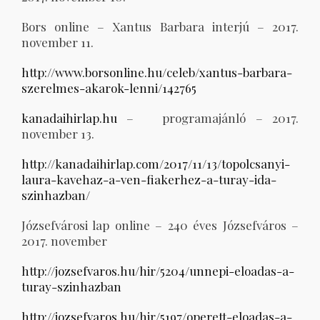
Bors online – Xantus Barbara interjú – 2017.
november 11.
http://www.borsonline.hu/celeb/xantus-barbara-
szerelmes-akarok-lenni/142765
kanadaihirlap.hu
– programajánló – 2017.
november 13.
http://kanadaihirlap.com/2017/11/13/topolcsanyi-
laura-kavehaz-a-ven-fiakerhez-a-turay-ida-
szinhazban/
Józsefvárosi lap online – 240 éves Józsefváros –
2017. november
http://jozsefvaros.hu/hir/5204/unnepi-eloadas-a-
turay-szinhazban
http://jozsefvaros.hu/hir/5197/operett-eloadas-a-