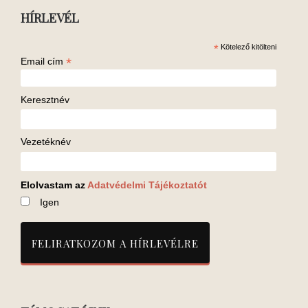
HÍRLEVÉL
*
Kötelező kitölteni
*
Email cím
Keresztnév
Vezetéknév
Elolvastam az
Adatvédelmi Tájékoztatót
Igen