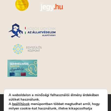
A weboldalon a minőségi felhasználói élmény érdekében
sütiket használunk.
Turay Ida Színház Közhasznú Nonprofit Kft. | Működési
A
beállítások
menüpontban többet megtudhat arról, hogy
helyszín: Turay Ida Színház 1089 Budapest, Kálvária tér 6. |
milyen cookie-kat használunk, illetve kikapcsolhatja