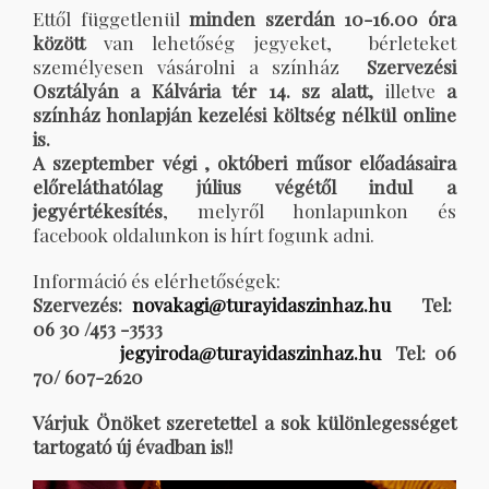
Ettől függetlenül
minden szerdán 10-16.00 óra
között
van lehetőség jegyeket, bérleteket
személyesen vásárolni a színház
Szervezési
Osztályán a Kálvária tér 14. sz alatt,
illetve
a
színház honlapján kezelési költség
nélkül
online
is.
A szeptember végi , októberi műsor előadásaira
előreláthatólag
július végétől
indul a
jegyértékesítés
, melyről honlapunkon és
facebook oldalunkon is hírt fogunk adni
.
Információ és elérhetőségek:
Szervezés:
novakagi@
turayidaszinhaz.hu
Tel:
06 30 /453 -3533
jegyiroda@turayidaszinhaz.hu
Tel: 06
70/ 607-2620
Várjuk Önöket szeretettel a sok különlegességet
tartogató új évadban is!!