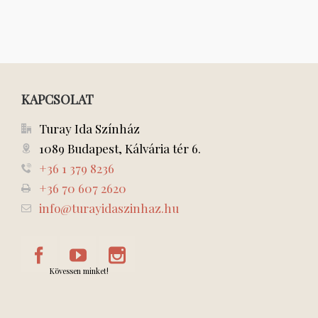
KAPCSOLAT
Turay Ida Színház
1089 Budapest, Kálvária tér 6.
+36 1 379 8236
+36 70 607 2620
info@turayidaszinhaz.hu
Kövessen minket!