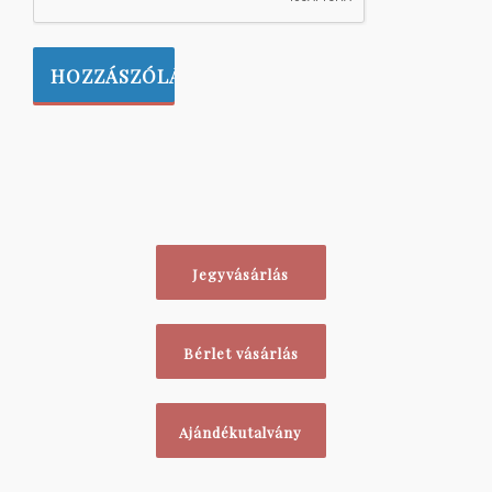
Jegyvásárlás
Bérlet vásárlás
Ajándékutalvány