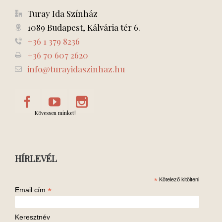
Turay Ida Színház
1089 Budapest, Kálvária tér 6.
+36 1 379 8236
+36 70 607 2620
info@turayidaszinhaz.hu
Kövessen minket!
HÍRLEVÉL
*
Kötelező kitölteni
*
Email cím
Keresztnév