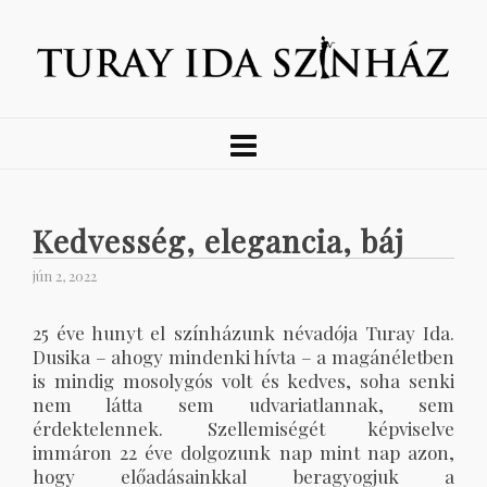
Kedvesség, elegancia, báj
jún 2, 2022
25 éve hunyt el színházunk névadója Turay Ida.
Dusika – ahogy mindenki hívta – a magánéletben
is mindig mosolygós volt és kedves, soha senki
nem látta sem udvariatlannak, sem
érdektelennek. Szellemiségét képviselve
immáron 22 éve dolgozunk nap mint nap azon,
hogy előadásainkkal beragyogjuk a