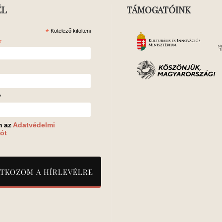
ÉL
TÁMOGATÓINK
*
Kötelező kitölteni
*
v
m az
Adatvédelmi
ót