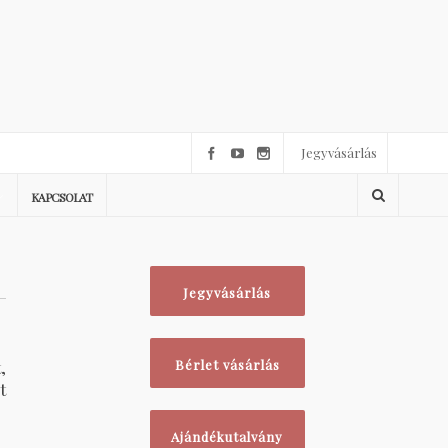
Jegyvásárlás
KAPCSOLAT
Jegyvásárlás
,
Bérlet vásárlás
t
Ajándékutalvány