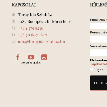
KAPCSOLAT
HÍRLEV
Turay Ida Színház
Email cím
1089 Budapest, Kálvária tér 6.
+36 1 379 8236
Keresztnév
+36 70 607 2620
info@turayidaszinhaz.hu
Vezetékné
Elolvasta
Kövessen minket!
Tájékoztat
Igen