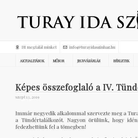
Itt megtalál minket
info@turayidaszinhaz.hu
AKTUALITÁSOK
MŰSOR
JEGYVÁSÁRLÁS
BÉRLETEK
Képes összefoglaló a IV. Tünd
szept 13, 2019
Immár negyedik alkalommal szervezte meg a Turay
a Tündértalálkozót. Nagyon örülünk, hogy idén
fedezhettünk fel a tömegben!