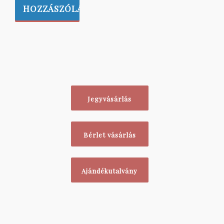
Jegyvásárlás
Bérlet vásárlás
Ajándékutalvány