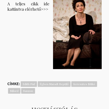
A teljes cikk ide
kattintva elérhető>>>
CÍMKE:
Edith Piaf
Égben Maradt Repülő
Keresztes Ildikó
Milord
Sanzon