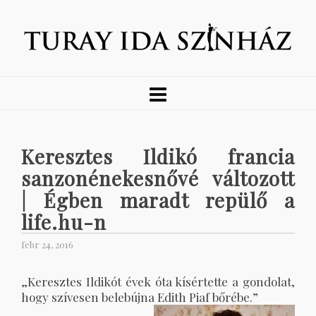
Keresztes Ildikó francia
sanzonénekesnővé változott
| Égben maradt repülő a
life.hu-n
febr 24, 2016
„Keresztes Ildikót évek óta kísértette a gondolat,
hogy szívesen belebújna Edith Piaf bőrébe.”