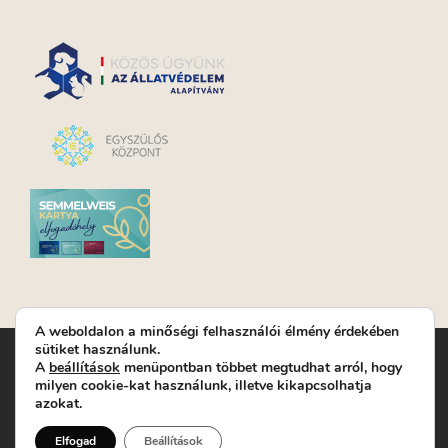
A weboldalon a minőségi felhasználói élmény érdekében
sütiket használunk.
Turay Ida Színház Közhasznú Nonprofit Kft. | Működési
A
beállítások
menüpontban többet megtudhat arról, hogy
helyszín: Turay Ida Színház 1089 Budapest, Kálvária tér 6. |
milyen cookie-kat használunk, illetve kikapcsolhatja
Levelezési cím: 1089 Budapest, Kálvária tér 14. | Titkárság:
+36
azokat.
(1) 611 9225
|
Nyeremenyjáték szabályzat
|
Jegyrendelés:
+36-70/607-2620
( Hétfő: zárva; Kedd-Péntek:
Elfogad
Beállítások