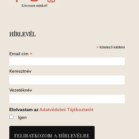
Kövessen minket!
HÍRLEVÉL
*
Kötelező kitölteni
*
Email cím
Keresztnév
Vezetéknév
Elolvastam az
Adatvédelmi Tájékoztatót
Igen