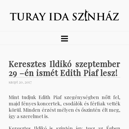
Keresztes Ildikó szeptember
29 –én ismét Edith Piaf lesz!
szept 20, 2017
Mint tudjuk Edith Piaf szegénységben nőtt fel,
majd fényes koncertek, csodálók és férfiak vették
körül. Minden érzést mélyen és őszintén élt meg,
így a szerelmet is.
Keresztes Ildikó is szintén így tesz az Égben