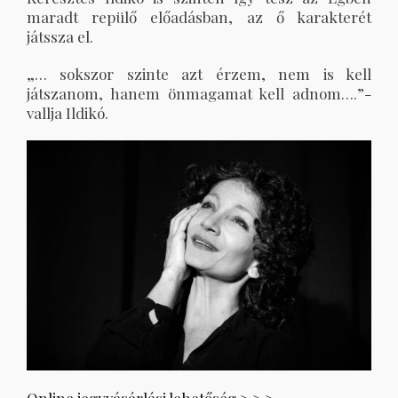
maradt repülő előadásban, az ő karakterét
játssza el.
„… sokszor szinte azt érzem, nem is kell
játszanom, hanem önmagamat kell adnom….”-
vallja Ildikó.
Online jegyvásárlási lehetőség > > >