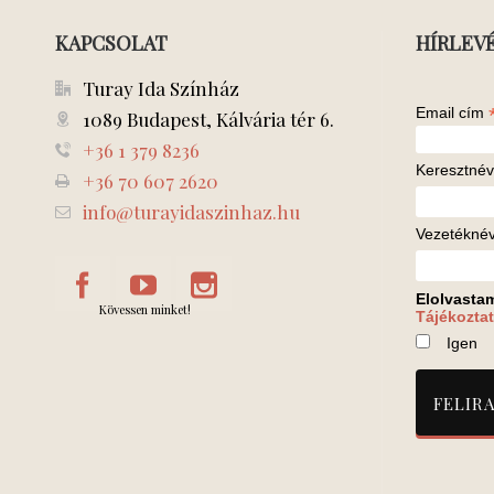
KAPCSOLAT
HÍRLEV
Turay Ida Színház
Email cím
1089 Budapest, Kálvária tér 6.
+36 1 379 8236
Keresztnév
+36 70 607 2620
info@turayidaszinhaz.hu
Vezetékné
Elolvasta
Kövessen minket!
Tájékoztat
Igen