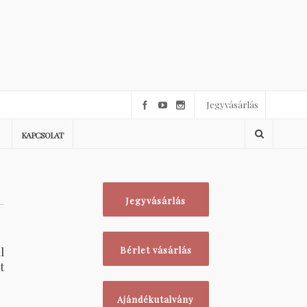
Jegyvásárlás
KAPCSOLAT
Jegyvásárlás
l
Bérlet vásárlás
t
Ajándékutalvány