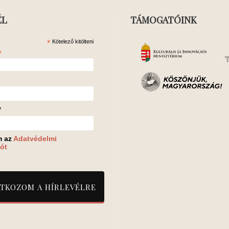
ÉL
TÁMOGATÓINK
*
Kötelező kitölteni
*
v
m az
Adatvédelmi
ót