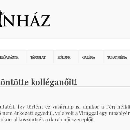
ELŐADÁSOK
TÁRSULAT
RÓLUNK
GALÉRIA
TURAY MÉDIA
zöntötte kolléganőit!
tatóit. Így történt ez vasárnap is, amikor a Férj nélkü
nő nem érkezett egyedül, vele volt a Virággal egy mosolyér
sokorral köszöntsék a darab női szereplőit.