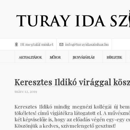
Itt megtalál minket
info@turayidaszinhaz.hu
AKTUALITÁSOK
MŰSOR
JEGYVÁSÁRLÁS
BÉRLETEK
Keresztes Ildikó virággal kös
márc 12, 2019
Keresztes Ildikó mindig megnézi kollégái új bemu
tökéletes! című vígjátékra látogatott el. A művész
két képviselője is, hogy az előadás végén egy-egy c
Köszönjük a kedves, szívmelengető gesztust!