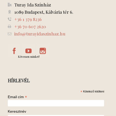
Turay Ida Színház
1089 Budapest, Kálvária tér 6.
+36 1 379 8236
+36 70 607 2620
info@turayidaszinhaz.hu
Kövessen minket!
HÍRLEVÉL
*
Kötelező kitölteni
*
Email cím
Keresztnév