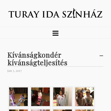
Kívánságkondér –
kívánságteljesítés
jan 3, 2017