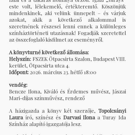
este volt, lélekemelő, értékteremtő. Köszönjük
mindenkinek, aki velünk ünnepelt – és várjuk
azokat, akik a következő alkalommal is
szeretnének részesei lenni ennek a különleges
színháztörténeti utazásnak! Fogadják szeretettel
az összefoglaló kisfilmet az eseményről.
A könyvturné következő állomása:
Helyszín:
FSZEK Ötpacsirta Szalon, Budapest VIII.
kerület, Ötpacsirta utca 4.
Időpont:
2026. március 23. hétfő 18:00
vendég:
Bencze Ilona, Kiváló és Érdemes művész, Jászai
Mari-díjas színművész, rendező
A házigazda a könyv két szerzője,
Topolcsányi
Laura
író, színész és
Darvasi Ilona
a Turay Ida
Színház alapító igazgatója lesz.