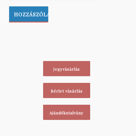
Jegyvásárlás
Bérlet vásárlás
Ajándékutalvány