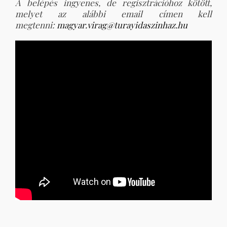
A belépés ingyenes, de regisztrációhoz kötött,
melyet az alábbi email címen kell
megtenni:
magyar.virag@turayidaszinhaz.
hu