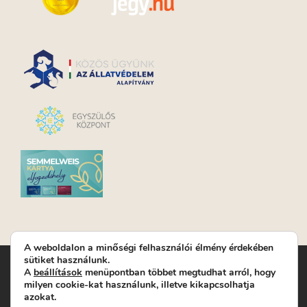
A weboldalon a minőségi felhasználói élmény érdekében
sütiket használunk.
Turay Ida Színház Közhasznú Nonprofit Kft. | Működési
A
beállítások
menüpontban többet megtudhat arról, hogy
helyszín: Turay Ida Színház 1089 Budapest, Kálvária tér 6. |
milyen cookie-kat használunk, illetve kikapcsolhatja
Levelezési cím: 1089 Budapest, Kálvária tér 14. | Titkárság:
+36
azokat.