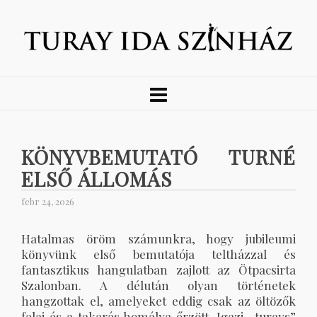
KÖNYVBEMUTATÓ TURNÉ
ELSŐ ÁLLOMÁS
febr 24, 2026
Hatalmas öröm számunkra, hogy jubileumi
könyvünk első bemutatója teltházzal és
fantasztikus hangulatban zajlott az Ötpacsirta
Szalonban. A délután olyan történetek
hangzottak el, amelyeket eddig csak az öltözők
falai és a takarás homálya őrzött. Igazi „turays”