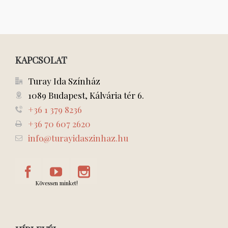
KAPCSOLAT
Turay Ida Színház
1089 Budapest, Kálvária tér 6.
+36 1 379 8236
+36 70 607 2620
info@turayidaszinhaz.hu
Kövessen minket!