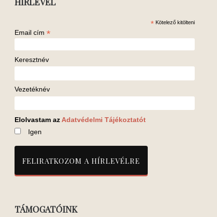
HÍRLEVÉL
*
Kötelező kitölteni
*
Email cím
Keresztnév
Vezetéknév
Elolvastam az
Adatvédelmi Tájékoztatót
Igen
TÁMOGATÓINK