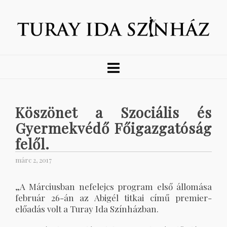
Köszönet a Szociális és
Gyermekvédő Főigazgatóság
felől.
márc 2, 2017
„A Márciusban nefelejcs program első állomása
február 26-án az Abigél titkai című premier-
előadás volt a Turay Ida Színházban.