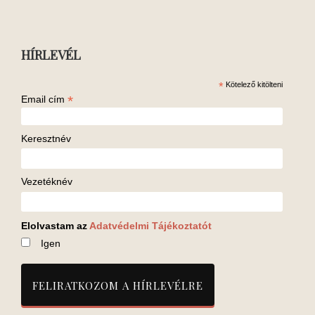
HÍRLEVÉL
*
Kötelező kitölteni
*
Email cím
Keresztnév
Vezetéknév
Elolvastam az
Adatvédelmi Tájékoztatót
Igen