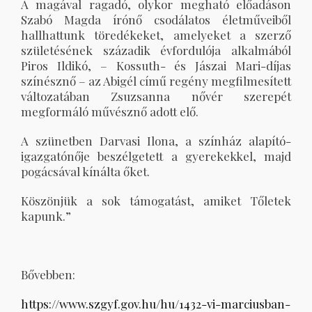
A magával ragadó, olykor megható előadáson
Szabó Magda írónő csodálatos életműveiből
hallhattunk töredékeket, amelyeket a szerző
születésének századik évfordulója alkalmából
Piros Ildikó, – Kossuth- és Jászai Mari-díjas
színésznő – az Abigél című regény megfilmesített
változatában Zsuzsanna nővér szerepét
megformáló művésznő adott elő.
A szünetben Darvasi Ilona, a színház alapító-
igazgatónője beszélgetett a gyerekekkel, majd
pogácsával kínálta őket.
Köszönjük a sok támogatást, amiket Tőletek
kapunk.”
Bővebben:
https://www.szgyf.gov.hu/hu/1432-vi-marciusban-