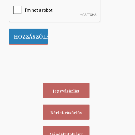
Jegyvásárlás
Bérlet vásárlás
Ajándékutalvány