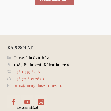
KAPCSOLAT
Turay Ida Színház
1089 Budapest, Kálvária tér 6.
+36 1 379 8236
+36 70 607 2620
info@turayidaszinhaz.hu
Kövessen minket!