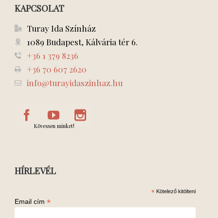
KAPCSOLAT
Turay Ida Színház
1089 Budapest, Kálvária tér 6.
+36 1 379 8236
+36 70 607 2620
info@turayidaszinhaz.hu
Kövessen minket!
HÍRLEVÉL
*
Kötelező kitölteni
*
Email cím