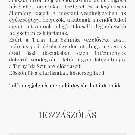
nővéreket, orvosokat, tiszteket és a legénységi
állomány tagjait. A mostani vészhelyzetben az
egészségügyi dolgozók, a katonák a rendőrökkel
együtt ott vannak a legkritikusabb, legnehezebb
helyzetben és kitartanak.
Ezért a Turay Ida Színház vezetősége 2020.
március 30-i ülésén úgy döntött, hogy a 2020-as
évad őszi időszakában ezen intézmények
dolgozói vendégként, tehát ingyen látogathatják
a Turay Ida Színház előadásait.
Köszönjük a kitartásukat, hősiességüket!
Több megjelenés megtekintéséért kattintson ide
HOZZÁSZÓLÁS