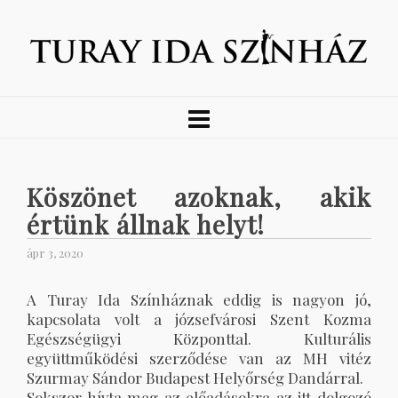
Köszönet azoknak, akik
értünk állnak helyt!
ápr 3, 2020
A Turay Ida Színháznak eddig is nagyon jó,
kapcsolata volt a józsefvárosi Szent Kozma
Egészségügyi Központtal. Kulturális
együttműködési szerződése van az MH vitéz
Szurmay Sándor Budapest Helyőrség Dandárral.
Sokszor hívta meg az előadásokra az itt dolgozó