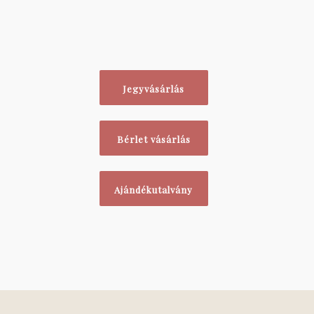
Jegyvásárlás
Bérlet vásárlás
Ajándékutalvány