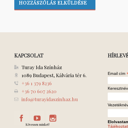
KAPCSOLAT
HÍRLEV
Turay Ida Színház
Email cím
1089 Budapest, Kálvária tér 6.
+36 1 379 8236
Keresztnév
+36 70 607 2620
info@turayidaszinhaz.hu
Vezetékné
Elolvasta
Kövessen minket!
Tájékoztat