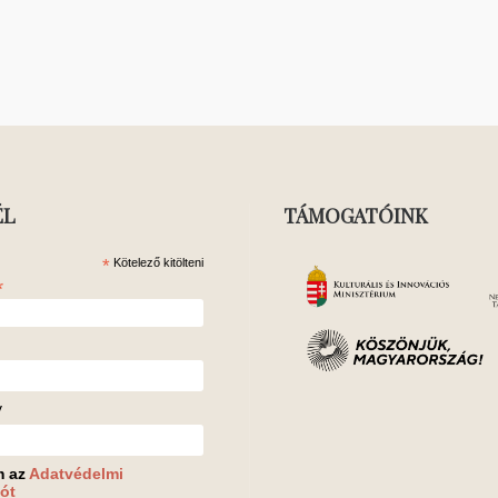
ÉL
TÁMOGATÓINK
*
Kötelező kitölteni
*
v
m az
Adatvédelmi
ót