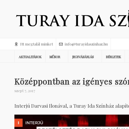
Itt megtalál minket
info@turayidaszinhaz.hu
AKTUALITÁSOK
MŰSOR
JEGYVÁSÁRLÁS
BÉRLETEK
Középpontban az igényes szó
szept 7, 2017
Interjú Darvasi Ilonával, a Turay Ida Színház alapít