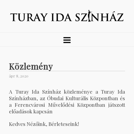
Közlemény
ápr 8, 2020
A Turay Ida Színház közleménye a Turay Ida
Színházban, az Óbudai Kulturális Központban és
a Ferencvárosi Művelődési Központban játszott
előadások kapcsán
Kedves Nézőink, Bérleteseink!