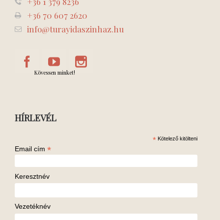
+36 1 379 8236
+36 70 607 2620
info@turayidaszinhaz.hu
Kövessen minket!
HÍRLEVÉL
*
Kötelező kitölteni
*
Email cím
Keresztnév
Vezetéknév