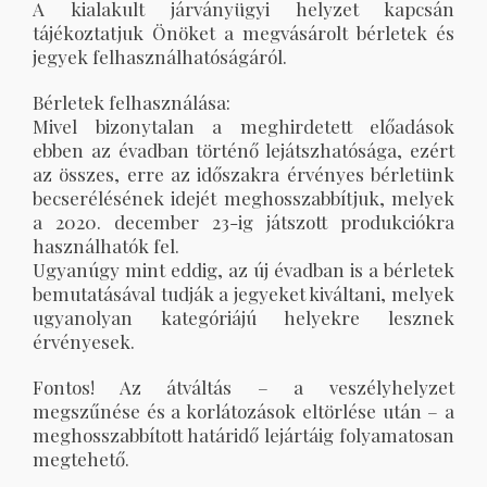
A kialakult járványügyi helyzet kapcsán
tájékoztatjuk Önöket a megvásárolt bérletek és
jegyek felhasználhatóságáról.
Bérletek felhasználása:
Mivel bizonytalan a meghirdetett előadások
ebben az évadban történő lejátszhatósága, ezért
az összes, erre az időszakra érvényes bérletünk
becserélésének idejét meghosszabbítjuk, melyek
a 2020. december 23-ig játszott produkciókra
használhatók fel.
Ugyanúgy mint eddig, az új évadban is a bérletek
bemutatásával tudják a jegyeket kiváltani, melyek
ugyanolyan kategóriájú helyekre lesznek
érvényesek.
Fontos! Az átváltás – a veszélyhelyzet
megszűnése és a korlátozások eltörlése után – a
meghosszabbított határidő lejártáig folyamatosan
megtehető.