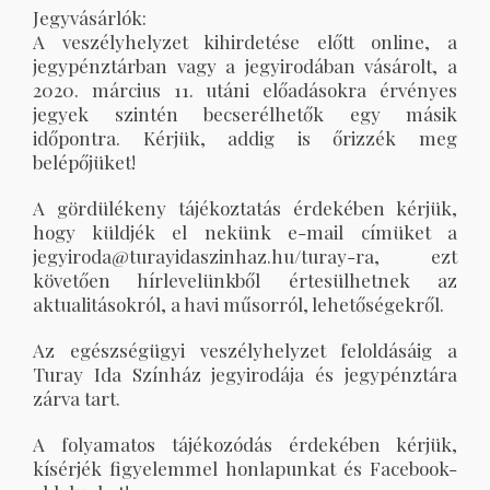
Jegyvásárlók:
A veszélyhelyzet kihirdetése előtt online, a
jegypénztárban vagy a jegyirodában vásárolt, a
2020. március 11. utáni előadásokra érvényes
jegyek szintén becserélhetők egy másik
időpontra. Kérjük, addig is őrizzék meg
belépőjüket!
A gördülékeny tájékoztatás érdekében kérjük,
hogy küldjék el nekünk e-mail címüket a
jegyiroda@turayidaszinhaz.hu/turay-ra, ezt
követően hírlevelünkből értesülhetnek az
aktualitásokról, a havi műsorról, lehetőségekről.
Az egészségügyi veszélyhelyzet feloldásáig a
Turay Ida Színház jegyirodája és jegypénztára
zárva tart.
A folyamatos tájékozódás érdekében kérjük,
kísérjék figyelemmel honlapunkat és Facebook-