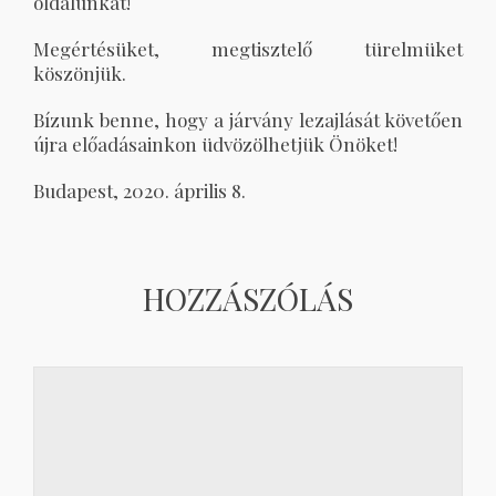
oldalunkat!
Megértésüket, megtisztelő türelmüket
köszönjük.
Bízunk benne, hogy a járvány lezajlását követően
újra előadásainkon üdvözölhetjük Önöket!
Budapest, 2020. április 8.
HOZZÁSZÓLÁS