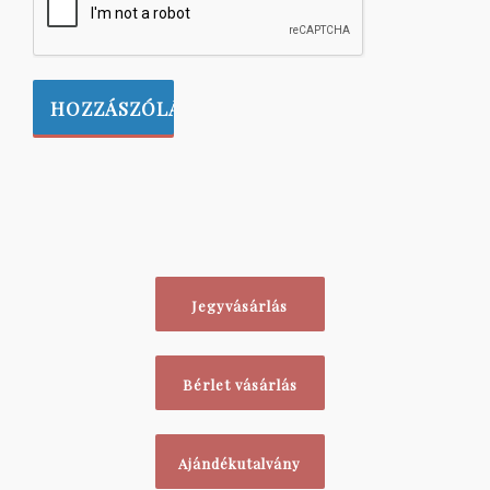
Jegyvásárlás
Bérlet vásárlás
Ajándékutalvány