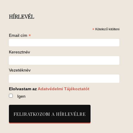
HÍRLEVÉL
*
Kötelező kitölteni
*
Email cím
Keresztnév
Vezetéknév
Elolvastam az
Adatvédelmi Tájékoztatót
Igen