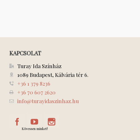
KAPCSOLAT
Turay Ida Színház
1089 Budapest, Kálvária tér 6.
+36 1 379 8236
+36 70 607 2620
info@turayidaszinhaz.hu
Kövessen minket!