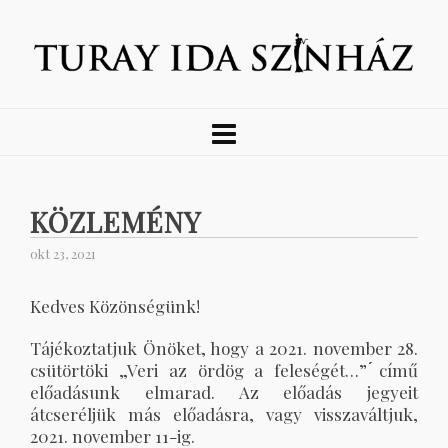
KÖZLEMÉNY
okt 23, 2021
Kedves Közönségünk!
Tájékoztatjuk Önöket, hogy a 2021. november 28.
csütörtöki „Veri az ördög a feleségét…” ́́című
előadásunk elmarad. Az előadás jegyeit
átcseréljük más előadásra, vagy visszaváltjuk,
2021. november 11-ig.