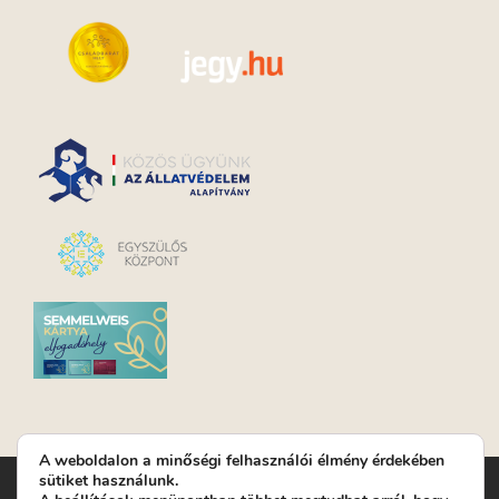
A weboldalon a minőségi felhasználói élmény érdekében
sütiket használunk.
Turay Ida Színház Közhasznú Nonprofit Kft. | Működési