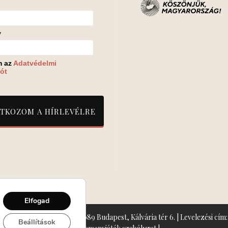
v
m az
Adatvédelmi
ót
Elfogad
zín: Turay Ida Színház 1089 Budapest, Kálvária tér 6. | Levelezési cím: 
Beállítások