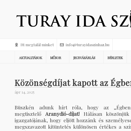
Itt megtalál minket
info@turayidaszinhaz.hu
AKTUALITÁSOK
MŰSOR
JEGYVÁSÁRLÁS
BÉRLETEK
Közönségdíjat kapott az Égbe
ápr 14, 2025
Büszkén adunk hírt róla, hogy az „Égben
megtisztelő
Aranydió-díjat!
Hálásan köszönjük S
igazgatójának, hogy eljött hozzánk és személyes
megszavazott kitüntetés különösen értékes a s