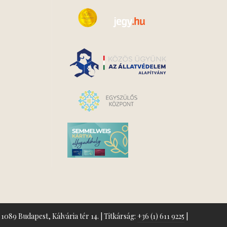
1089 Budapest, Kálvária tér 14. | Titkárság:
+36 (1) 611 9225
|