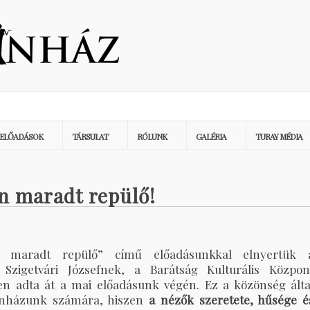
ELŐADÁSOK
TÁRSULAT
RÓLUNK
GALÉRIA
TURAY MÉDIA
n maradt repülő!
 maradt repülő” című előadásunkkal elnyertük 
zigetvári Józsefnek, a Barátság Kulturális Közpon
en adta át a mai előadásunk végén. Ez a közönség álta
zínházunk számára, hiszen
a nézők szeretete, hűsége é