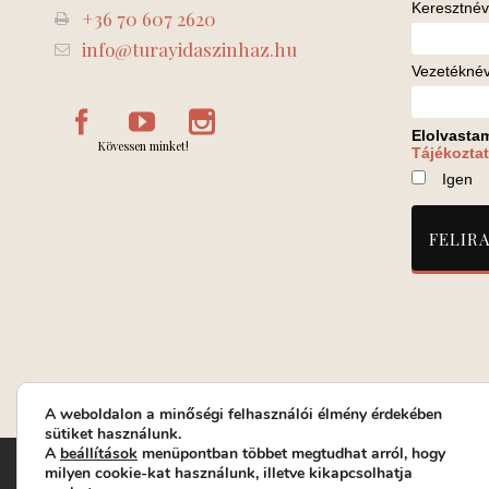
Keresztnév
+36 70 607 2620
info@turayidaszinhaz.hu
Vezetékné
Elolvasta
Kövessen minket!
Tájékoztat
Igen
A weboldalon a minőségi felhasználói élmény érdekében
sütiket használunk.
A
beállítások
menüpontban többet megtudhat arról, hogy
Turay Ida Színház Közhasznú Nonprofit Kft. | Működési helys
milyen cookie-kat használunk, illetve kikapcsolhatja