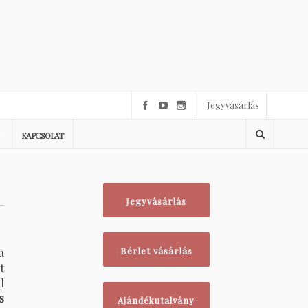
Jegyvásárlás
KAPCSOLAT
Jegyvásárlás
a
Bérlet vásárlás
t
l
s
Ajándékutalvány