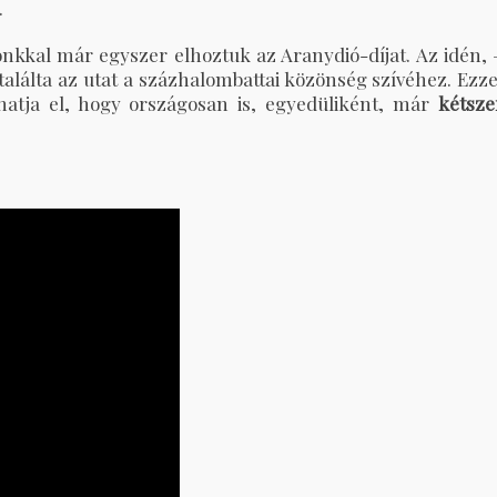
.
nkkal már egyszer elhoztuk az Aranydió-díjat. Az idén, 
találta az utat a százhalombattai közönség szívéhez. Ezze
atja el, hogy országosan is, egyedüliként, már
kétsze