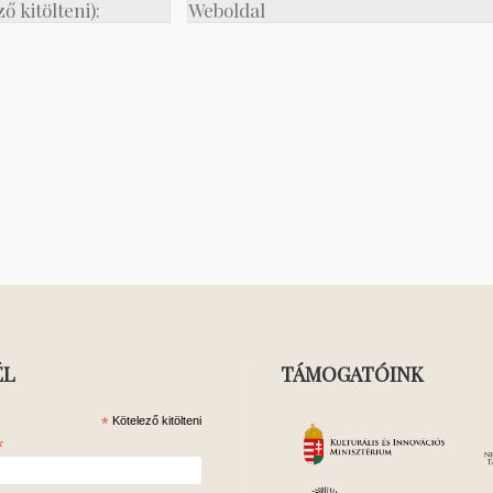
ÉL
TÁMOGATÓINK
*
Kötelező kitölteni
*