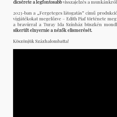
dicsérete a legfontosabb
visszajelzés a munkánkról
2023-ban a „Fergeteges látogatás” című produkció
vígjátékokat megelőzve – Edith Piaf története meg
a bravúrral a Turay Ida Színház büszkén mondh
sikerült elnyernie a nézők elismerését.
Köszönjük Százhalombatta!