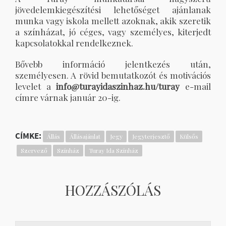
jövedelemkiegészítési lehetőséget ajánlanak
munka vagy iskola mellett azoknak, akik szeretik
a színházat, jó céges, vagy személyes, kiterjedt
kapcsolatokkal rendelkeznek.
Bővebb információ jelentkezés után,
személyesen. A rövid bemutatkozót és motivációs
levelet a
info@turayidaszinhaz.hu/turay
e-mail
címre várnak január 20-ig.
CÍMKE:
Állás
Állásajánlat
Jegy
Jegyterjesztő
Külsős
Szervező
Színház
Turay Ida Színház
HOZZÁSZÓLÁS