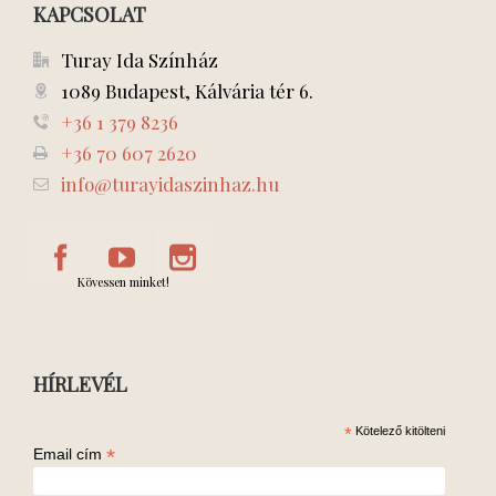
KAPCSOLAT
Turay Ida Színház
1089 Budapest, Kálvária tér 6.
+36 1 379 8236
+36 70 607 2620
info@turayidaszinhaz.hu
Kövessen minket!
HÍRLEVÉL
*
Kötelező kitölteni
*
Email cím