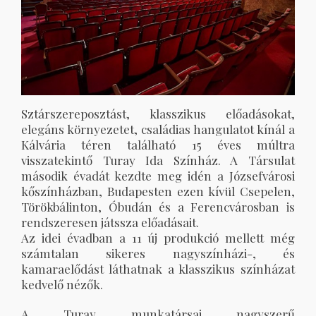
Sztárszereposztást, klasszikus előadásokat,
elegáns környezetet, családias hangulatot kínál a
Kálvária téren található 15 éves múltra
visszatekintő Turay Ida Színház. A Társulat
második évadát kezdte meg idén a Józsefvárosi
kőszínházban, Budapesten ezen kívül Csepelen,
Törökbálinton, Óbudán és a Ferencvárosban is
rendszeresen játssza előadásait.
Az idei évadban a 11 új produkció mellett még
számtalan sikeres nagyszínházi-, és
kamaraelődást láthatnak a klasszikus színházat
kedvelő nézők.
A Turay munkatársai nagyszerű