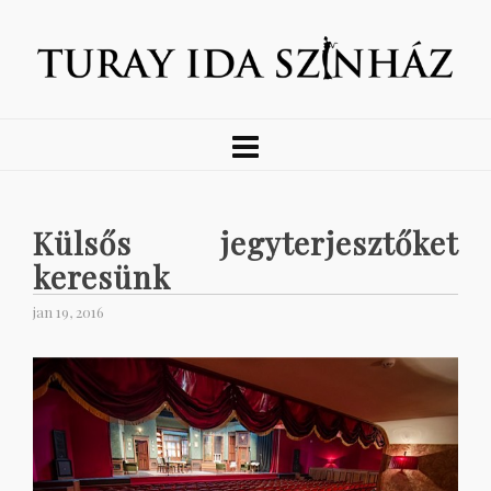
Külsős jegyterjesztőket
keresünk
jan 19, 2016