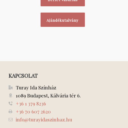
Ajándékutalvány
KAPCSOLAT
Turay Ida Színház
1089 Budapest, Kálvária tér 6.
+36 1 379 8236
+36 70 607 2620
info@turayidaszinhaz.hu