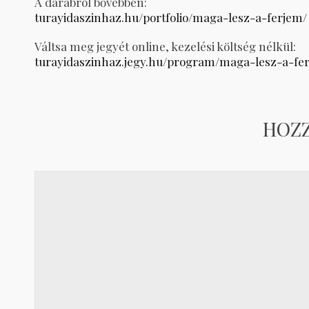
A darabról bővebben:
turayidaszinhaz.hu/portfolio/maga-lesz-a-ferjem/
Váltsa meg jegyét online, kezelési költség nélkül:
turayidaszinhaz.jegy.hu/program/maga-lesz-a-fe
HOZ