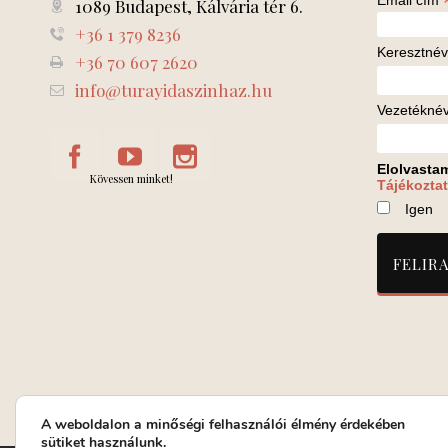
Email cím
1089 Budapest, Kálvária tér 6.
+36 1 379 8236
Keresztnév
+36 70 607 2620
info@turayidaszinhaz.hu
Vezetékné
Elolvasta
Kövessen minket!
Tájékoztat
Igen
A weboldalon a minőségi felhasználói élmény érdekében
sütiket használunk.