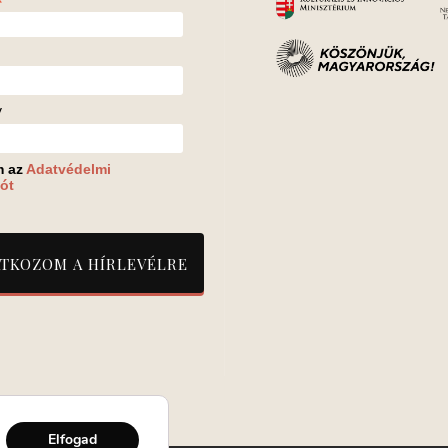
*
v
m az
Adatvédelmi
ót
Elfogad