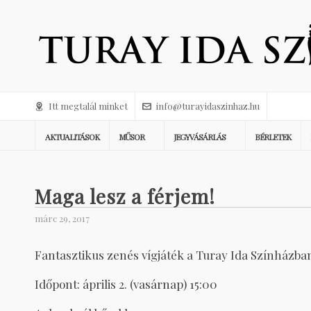
Itt megtalál minket
info@turayidaszinhaz.hu
AKTUALITÁSOK
MŰSOR
JEGYVÁSÁRLÁS
BÉRLETEK
Maga lesz a férjem!
márc 29, 2017
Fantasztikus zenés vígjáték a Turay Ida Színházba
Időpont: április 2. (vasárnap) 15:00