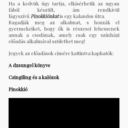
Ha a kedvük úgy tartja, elkísérhetik az ugyan
fából készült, ám rendkívül
lágyszívű
Pinokkiónkat
is egy kalandos útra.
Ragadják meg az alkalmat, s hozzák el
gyermekeiket, hogy ők is részesei lehessenek
annak a csodának, amely csak egy színházi
előadás alkalmával születhet meg!
Jegyek az előadások címére kattintva kaphatók:
A dzsungel könyve
Csingiling és a kalózok
Pinokkió