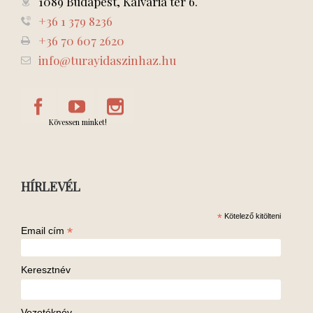
1089 Budapest, Kálvária tér 6.
+36 1 379 8236
+36 70 607 2620
info@turayidaszinhaz.hu
Kövessen minket!
HÍRLEVÉL
*
Kötelező kitölteni
*
Email cím
Keresztnév
Vezetéknév