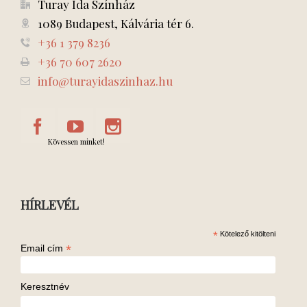
Turay Ida Színház
1089 Budapest, Kálvária tér 6.
+36 1 379 8236
+36 70 607 2620
info@turayidaszinhaz.hu
Kövessen minket!
HÍRLEVÉL
*
Kötelező kitölteni
*
Email cím
Keresztnév