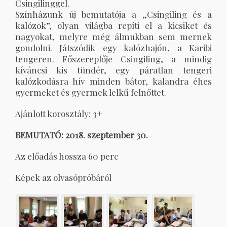
Csingilinggel.
Színházunk új bemutatója a „Csingiling és a
kalózok”, olyan világba repíti el a kicsiket és
nagyokat, melyre még álmukban sem mernek
gondolni. Játszódik egy kalózhajón, a Karibi
tengeren. Főszereplője Csingiling, a mindig
kíváncsi kis tündér, egy páratlan tengeri
kalózkodásra hív minden bátor, kalandra éhes
gyermeket és gyermek lelkű felnőttet.
Ajánlott korosztály: 3+
BEMUTATÓ: 2018. szeptember 30.
Az előadás hossza 60 perc
Képek az olvasópróbáról