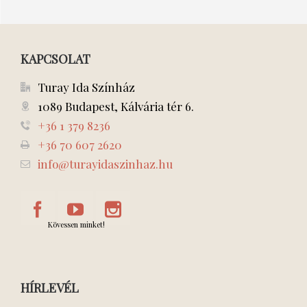
estek!
KAPCSOLAT
Turay Ida Színház
1089 Budapest, Kálvária tér 6.
+36 1 379 8236
+36 70 607 2620
info@turayidaszinhaz.hu
Kövessen minket!
HÍRLEVÉL