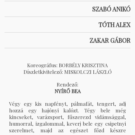
SZABÓ ANIKÓ
TÓTH ALEX
ZAKAR GÁBOR
Koreográfus: BORBÉLY KRISZTINA
Díszletkivitelező: MISKOLCZI LÁSZLÓ
Rendező:
NYÍRŐ BEA
Végy egy kis napfényt, pálmafát, tengert, adj
hozzá egy hajónyi kalózt. Tégy bele még
kincseket, varázsport, fűszerezd vidámsággal,
humorral, izgalommal, keverj bele egy csipetnyi
szerelmet, majd az egészet főzd készre