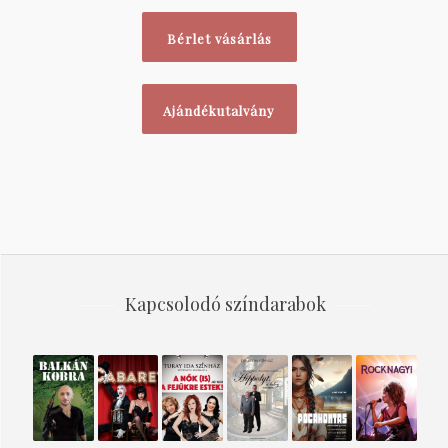
Bérlet vásárlás
Ajándékutalvány
Kapcsolodó színdarabok
Balkán
Cabaret
A nők
Hippolyt,
Pocahontas
ROCKNAGY
Kobra
(is) a
a lakáj
fejükre