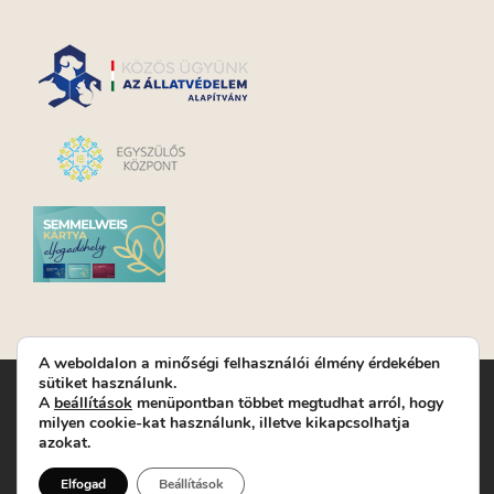
A weboldalon a minőségi felhasználói élmény érdekében
sütiket használunk.
Turay Ida Színház Közhasznú Nonprofit Kft. | Működési
A
beállítások
menüpontban többet megtudhat arról, hogy
helyszín: Turay Ida Színház 1089 Budapest, Kálvária tér 6. |
milyen cookie-kat használunk, illetve kikapcsolhatja
Levelezési cím: 1089 Budapest, Kálvária tér 14. | Titkárság:
+36
azokat.
(1) 611 9225
|
Nyeremenyjáték szabályzat
|
Jegyrendelés:
+36-70/607-2620
( Hétfő: zárva; Kedd-Péntek:
Elfogad
Beállítások