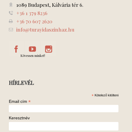
1089 Budapest, Kálvária tér 6.
+36 1 379 8236
+36 70 607 2620
info@turayidaszinhaz.hu
Kövessen minket!
HÍRLEVÉL
*
Kötelező kitölteni
*
Email cím
Keresztnév