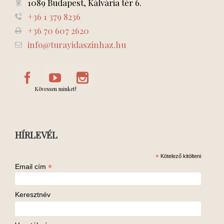
1089 Budapest, Kálvária tér 6.
+36 1 379 8236
+36 70 607 2620
info@turayidaszinhaz.hu
Kövessen minket!
HÍRLEVÉL
*
Kötelező kitölteni
*
Email cím
Keresztnév