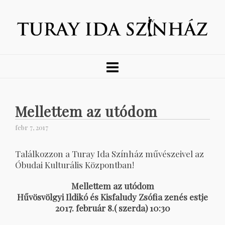
Mellettem az utódom
febr 7, 2017
Találkozzon a Turay Ida Színház művészeivel az
Óbudai Kulturális Központban!
Mellettem az utódom
Hűvösvölgyi Ildikó és Kisfaludy Zsófia zenés estje
2017. február 8.( szerda) 10:30