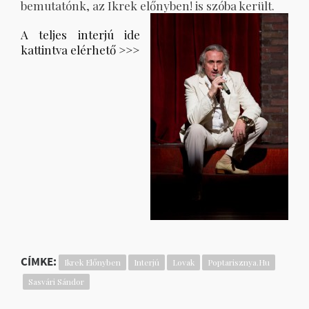
bemutatónk, az Ikrek előnyben!
is szóba került.
A teljes interjú ide
kattintva elérhető >>>
CÍMKE:
Ikrek Előnyben
Interjú
Lovak
Poptarisznya.hu
Sasvári Sándor