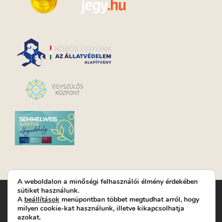
A weboldalon a minőségi felhasználói élmény érdekében
sütiket használunk.
Turay Ida Színház Közhasznú Nonprofit Kft. | Működési
A
beállítások
menüpontban többet megtudhat arról, hogy
helyszín: Turay Ida Színház 1089 Budapest, Kálvária tér 6. |
milyen cookie-kat használunk, illetve kikapcsolhatja
Levelezési cím: 1089 Budapest, Kálvária tér 14. | Titkárság:
+36
azokat.