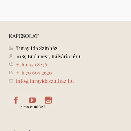
KAPCSOLAT
Turay Ida Színház
1089 Budapest, Kálvária tér 6.
+36 1 379 8236
+36 70 607 2620
info@turayidaszinhaz.hu
Kövessen minket!