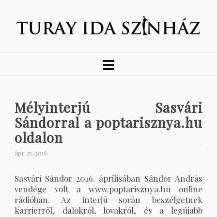
Mélyinterjú Sasvári
Sándorral a poptarisznya.hu
oldalon
ápr 25, 2016
Sasvári Sándor 2016. áprilisában Sándor András
vendége volt a www.poptarisznya.hu online
rádióban. Az interjú során beszélgetnek
karrierről, dalokról, lovakról, és a legújabb