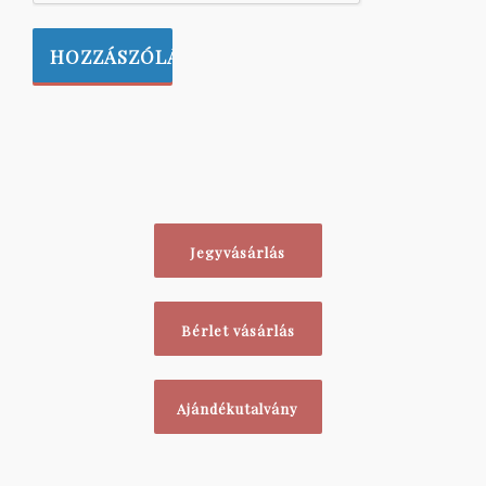
Jegyvásárlás
Bérlet vásárlás
Ajándékutalvány