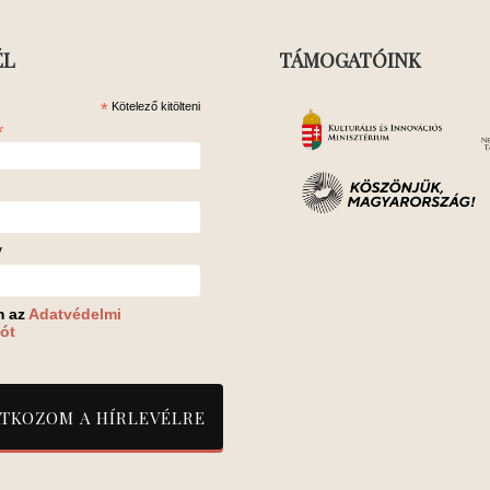
ÉL
TÁMOGATÓINK
*
Kötelező kitölteni
*
v
m az
Adatvédelmi
ót