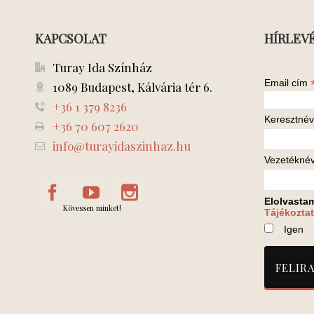
KAPCSOLAT
HÍRLEV
Turay Ida Színház
Email cím
1089 Budapest, Kálvária tér 6.
+36 1 379 8236
Keresztnév
+36 70 607 2620
info@turayidaszinhaz.hu
Vezetékné
Elolvasta
Kövessen minket!
Tájékoztat
Igen