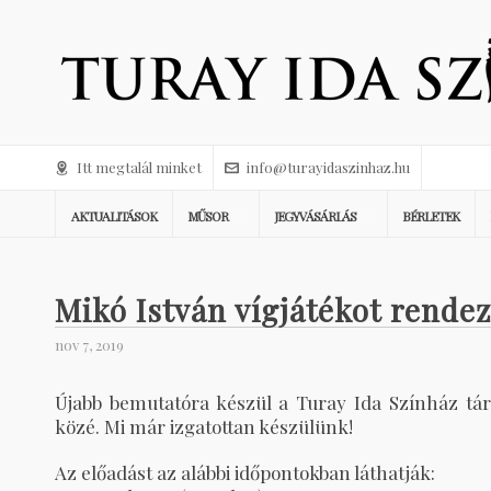
Itt megtalál minket
info@turayidaszinhaz.hu
AKTUALITÁSOK
MŰSOR
JEGYVÁSÁRLÁS
BÉRLETEK
Mikó István vígjátékot rendez
nov 7, 2019
Újabb bemutatóra készül a Turay Ida Színház tár
közé. Mi már izgatottan készülünk!
Az előadást az alábbi időpontokban láthatják: