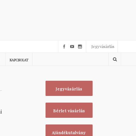
Jegyvásárlás
KAPCSOLAT
Jegyvásárlás
i
Bérlet vásárlás
Ajándékutalvány