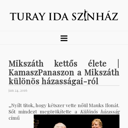
Mikszáth kettős élete |
KamaszPanaszon a Mikszáth
különös házasságai-ról
jan 24, 2016
„Nyílt titok, hogy kétszer vette nőül Mauks Ilonát.
Sőt mindezt megörökítette a
Különös házasság
című