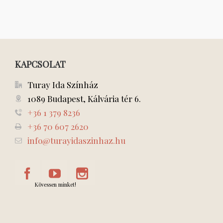
KAPCSOLAT
Turay Ida Színház
1089 Budapest, Kálvária tér 6.
+36 1 379 8236
+36 70 607 2620
info@turayidaszinhaz.hu
Kövessen minket!