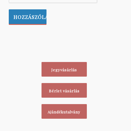
Jegyvásárlás
Bérlet vásárlás
Ajándékutalvány