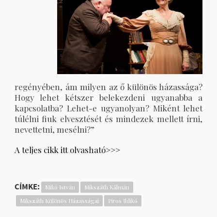
regényében, ám milyen az ő különös házassága?
Hogy lehet kétszer belekezdeni ugyanabba a
kapcsolatba? Lehet-e ugyanolyan? Miként lehet
túlélni fiuk elvesztését és mindezek mellett írni,
nevettetni, mesélni?”
A teljes cikk itt olvasható>>>
CÍMKE:
Mikó István
Mikszáth Kálmán
Mikszáth Különös Házasságai
Piros Ildikó