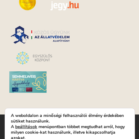
A weboldalon a minőségi felhasználói élmény érdekében
sütiket használunk.
Turay Ida Színház Közhasznú Nonprofit Kft. | Működési
A
beállítások
menüpontban többet megtudhat arról, hogy
helyszín: Turay Ida Színház 1089 Budapest, Kálvária tér 6. |
milyen cookie-kat használunk, illetve kikapcsolhatja
Levelezési cím: 1089 Budapest, Kálvária tér 14. | Titkárság:
+36
azokat.