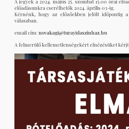
A jegyek a 2024. május 25. szombat 15.00 órai el
előadásunkra cserélhetők 2024. április 03-ig.
Kérnénk, hogy az előzőekben jelölt időpontig a 
válaszban.
email cím:
novakagi@turayidaszinhaz.hu
A felmerülő kellemetlenségekért elnézésüket kérj