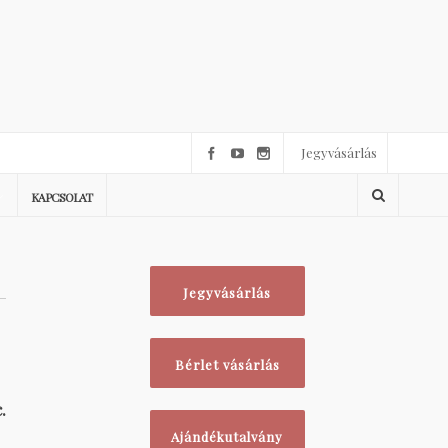
Jegyvásárlás
KAPCSOLAT
Jegyvásárlás
Bérlet vásárlás
.
Ajándékutalvány