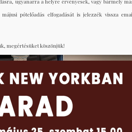
őadásra, ugyanarra a helyre érvényesek, vagy bármely má
májusi pótelőadás elfogadását is jelezzék vissza emai
ük, megértésüket köszönjük!