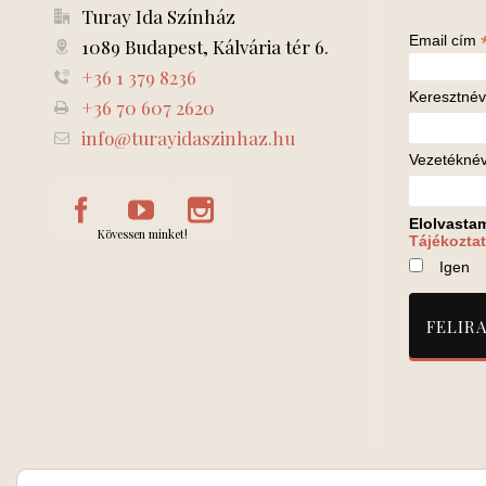
Turay Ida Színház
Email cím
1089 Budapest, Kálvária tér 6.
+36 1 379 8236
Keresztnév
+36 70 607 2620
info@turayidaszinhaz.hu
Vezetékné
Elolvasta
Kövessen minket!
Tájékoztat
Igen