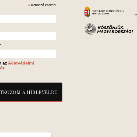
*
Kötelező kitölteni
*
v
m az
Adatvédelmi
ót