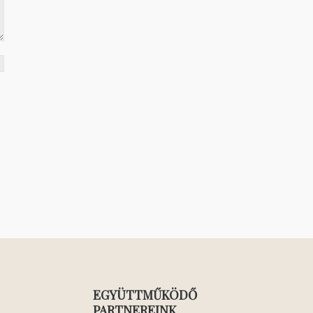
EGYÜTTMŰKÖDŐ
PARTNEREINK