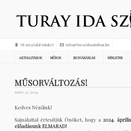
Itt megtalál minket
info@turayidaszinhaz.hu
AKTUALITÁSOK
MŰSOR
JEGYVÁSÁRLÁS
BÉRLETEK
MŰSORVÁLTOZÁS!
márc 22, 2024
Kedves Nézőink!
Sajnálattal értesítjük Önöket, hogy a
2024. ápril
előadásunk ELMARAD!