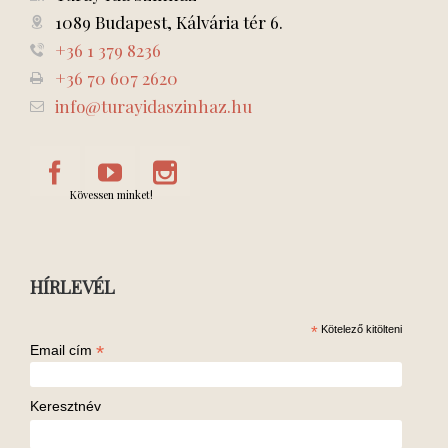
1089 Budapest, Kálvária tér 6.
+36 1 379 8236
+36 70 607 2620
info@turayidaszinhaz.hu
Kövessen minket!
HÍRLEVÉL
*
Kötelező kitölteni
*
Email cím
Keresztnév