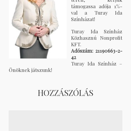
támogassa adója 1%-
val a Turay Ida
Színházat!
Turay Ida Színház
Közhasznú Nonprofit
KFT.
Adószám: 21190663-2-
42
Turay Ida Színház –
Önöknek játszunk!
HOZZÁSZÓLÁS