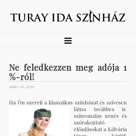
Ne feledkezzen meg adója 1
%-ról!
márc 20, 2020
Ha Ön szereti a klasszikus színházat és szívesen
látna továbbra is
színvonalas zenés és
szórakoztató
előadásokat a Kálvária
téren, kérjük