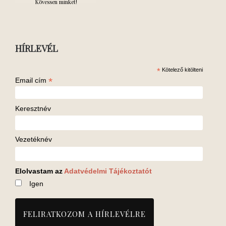
Kövessen minket!
HÍRLEVÉL
*
Kötelező kitölteni
*
Email cím
Keresztnév
Vezetéknév
Elolvastam az
Adatvédelmi Tájékoztatót
Igen