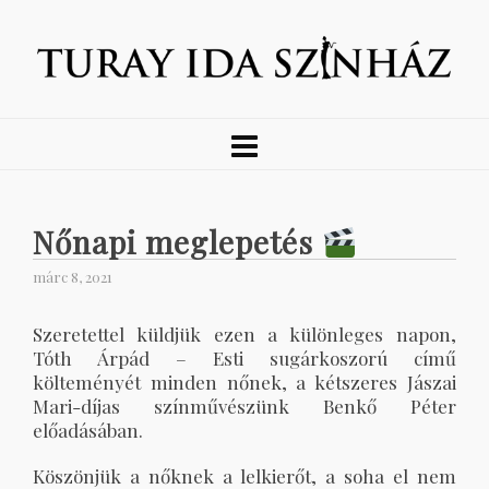
Nőnapi meglepetés
márc 8, 2021
Szeretettel küldjük ezen a különleges napon,
Tóth Árpád – Esti sugárkoszorú című
költeményét minden nőnek, a kétszeres Jászai
Mari-díjas színművészünk Benkő Péter
előadásában.
Köszönjük a nőknek a lelkierőt, a soha el nem