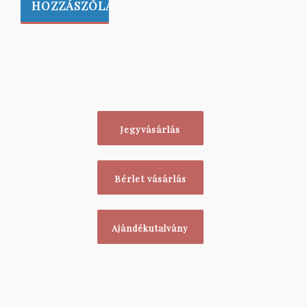
Jegyvásárlás
Bérlet vásárlás
Ajándékutalvány