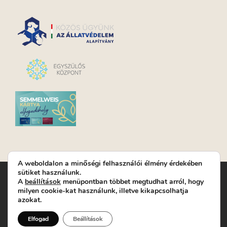
A weboldalon a minőségi felhasználói élmény érdekében
sütiket használunk.
Turay Ida Színház Közhasznú Nonprofit Kft. | Működési
A
beállítások
menüpontban többet megtudhat arról, hogy
helyszín: Turay Ida Színház 1089 Budapest, Kálvária tér 6. |
milyen cookie-kat használunk, illetve kikapcsolhatja
Levelezési cím: 1089 Budapest, Kálvária tér 14. | Titkárság:
+36
azokat.
(1) 611 9225
|
Nyeremenyjáték szabályzat
|
Jegyrendelés:
+36-70/607-2620
( Hétfő: zárva; Kedd-Péntek:
Elfogad
Beállítások