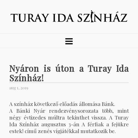
Nyáron is úton a Turay Ida
Színház!
aug 1, 2019
A színház következő előadás állomása Bánk.
A Bánki Nyár rendezvénysorozata több, mint
négy évtizedes múltra tekinthet vissza. A Turay
Ida Színház augusztus 3-án A férfiak a fejükre
estek! című zenés vígjátékkal mutatkozik be.