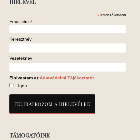
HÍRLEVÉL
*
Kötelező kitölteni
*
Email cím
Keresztnév
Vezetéknév
Elolvastam az
Adatvédelmi Tájékoztatót
Igen
TÁMOGATÓINK