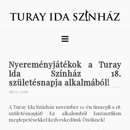
Nyereményjátékok a Turay
Ida Színház 18.
születésnapja alkalmából!
okt 17, 2018
A Turay Ida Színház november 11-én ünnepli a 18.
születésnapját! Ez alkalomból fantasztikus
meglepetésekkel kedveskedünk Önöknek!