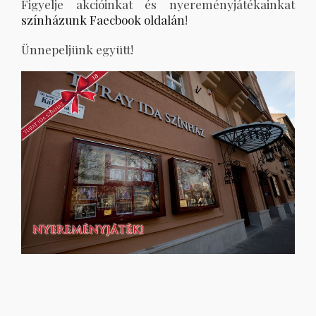
Figyelje akcióinkat és nyereményjátékainkat
színházunk Faecbook oldalán
!
Ünnepeljünk együtt!