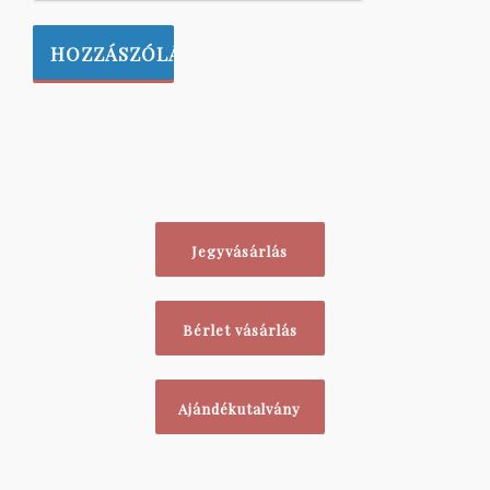
Jegyvásárlás
Bérlet vásárlás
Ajándékutalvány