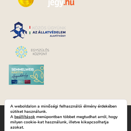
A weboldalon a minőségi felhasználói élmény érdekében
sütiket használunk.
Turay Ida Színház Közhasznú Nonprofit Kft. | Működési
A
beállítások
menüpontban többet megtudhat arról, hogy
helyszín: Turay Ida Színház 1089 Budapest, Kálvária tér 6. |
milyen cookie-kat használunk, illetve kikapcsolhatja
Levelezési cím: 1089 Budapest, Kálvária tér 14. | Titkárság:
+36
azokat.