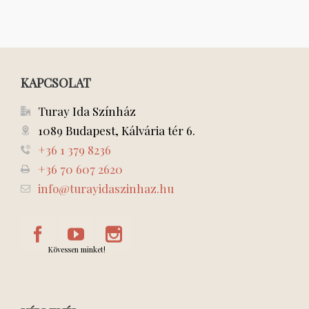
KAPCSOLAT
Turay Ida Színház
1089 Budapest, Kálvária tér 6.
+36 1 379 8236
+36 70 607 2620
info@turayidaszinhaz.hu
Kövessen minket!