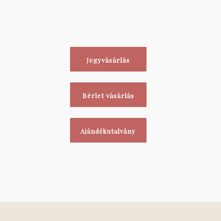
Jegyvásárlás
Bérlet vásárlás
Ajándékutalvány