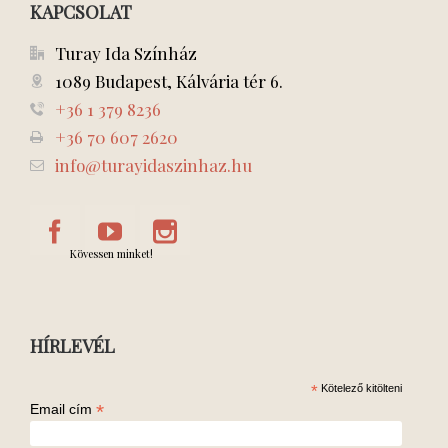
KAPCSOLAT
Turay Ida Színház
1089 Budapest, Kálvária tér 6.
+36 1 379 8236
+36 70 607 2620
info@turayidaszinhaz.hu
Kövessen minket!
HÍRLEVÉL
*
Kötelező kitölteni
*
Email cím