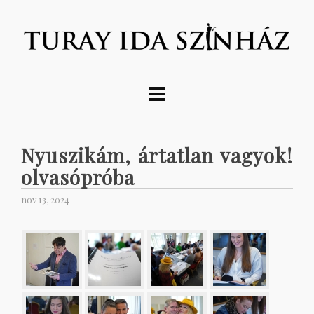
Nyuszikám, ártatlan vagyok!
olvasópróba
nov 13, 2024