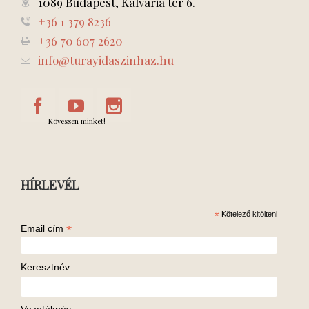
1089 Budapest, Kálvária tér 6.
+36 1 379 8236
+36 70 607 2620
info@turayidaszinhaz.hu
Kövessen minket!
HÍRLEVÉL
*
Kötelező kitölteni
*
Email cím
Keresztnév