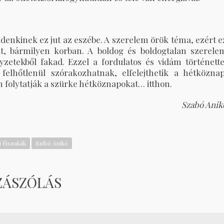
denkinek ez jut az eszébe. A szerelem örök téma, ezért e
at, bármilyen korban. A boldog és boldogtalan szerele
zetekből fakad. Ezzel a fordulatos és vidám történette
felhőtlenül szórakozhatnak, elfelejthetik a hétköznap
n folytatják a szürke hétköznapokat… itthon.
Szabó Anik
i Éjszakák
Szíbó Anikó
ZÁSZÓLÁS