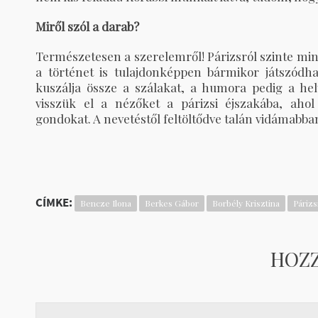
Miről szól a darab?
Természetesen a szerelemről! Párizsról szinte min
a történet is tulajdonképpen bármikor játszódh
kuszálja össze a szálakat, a humora pedig a hely
visszük el a nézőket a párizsi éjszakába, ahol 
gondokat. A nevetéstől feltöltődve talán vidámabba
CÍMKE:
Bencze Ilona
Berkes Gábor
Borbély Krisztina
Párizs
HOZ