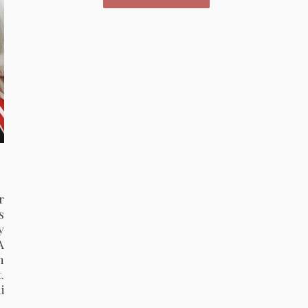
r
s
y
A
n
.
i