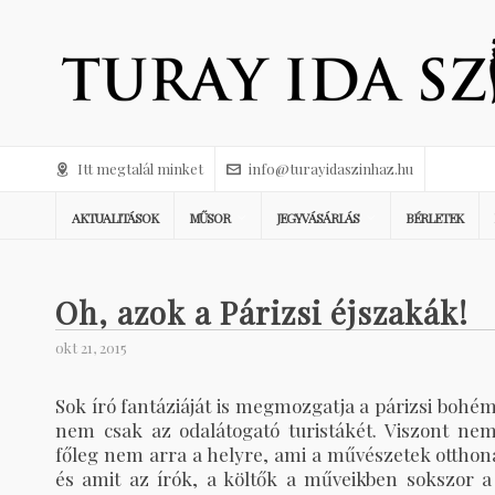
Itt megtalál minket
info@turayidaszinhaz.hu
AKTUALITÁSOK
MŰSOR
JEGYVÁSÁRLÁS
BÉRLETEK
Oh, azok a Párizsi éjszakák!
okt 21, 2015
Sok író fantáziáját is megmozgatja a párizsi bohé
nem csak az odalátogató turistákét. Viszont nem
főleg nem arra a helyre, ami a művészetek otthona
és amit az írók, a költők a műveikben sokszor a