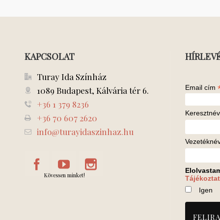
KAPCSOLAT
HÍRLEV
Turay Ida Színház
Email cím
1089 Budapest, Kálvária tér 6.
+36 1 379 8236
Keresztnév
+36 70 607 2620
info@turayidaszinhaz.hu
Vezetékné
Elolvasta
Kövessen minket!
Tájékoztat
Igen