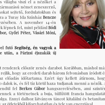
világba viszi el a nézőket a
 származású német zeneszerző,
 sokat sejtető, fordulatokban és
dra a Turay Ida Színház
Bencze
ezésében. A november 14-én
k lépnek fel, mint például
Bódi
or, Győri Péter, Vásári Móni,
rel futó
Segítség, én vagyok a
után, a Párizsi éjszakák új
t rendezek először zenés darabot. Korábban, máshol má
rejlik, hogy az eredeti darab három felvonásban íródott é
z előadás időtartama. Ezért úgy kellett átírnom, hog
 dalok is, és fél tíz körül haza tudjanak menni a nézők. 
endül fel
Berkes Gábor
hangszerelésében, ami szinté
 ennek a történetnek a buja, túlfűtött francia hangulatát
a. Ennyi dalhoz látványos táncot kitalálni és betanítan
 az ötletekből kifogyhatatlan és tele van energiával.