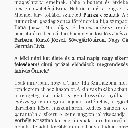
magaslataiba emelnek. Ebbe a bohém és érdekes 
hesseni születésű Ernst Nebhut író és a lengyel
Michael Jary tollából született
Párizsi éjszakák
. A
humorban gazdag zenés történetet állítja színpa
Ilona
Jászai Mari-díjas, érdemes művész rend
bemutatásra kerülő darabban olyan kiváló színésze
Barbara, Kurkó József, Sövegjártó Áron, Nagy Gáb
Germán Lívia
.
A Mici néni két élete és a mai napig nagy siker
feleségem!
című prózai előadások megrendezése 
kihívás Önnek?
Csak annyiban, hogy a Turay Ida Színházban mos
rendeztem ehhez hasonlót. A kihívás inkább abban 
a rengeteg dal miatt is igen hosszúra nyúlna a
egészségesen megmaradjon a történet is, a legjobb
darabban közel huszonhárom kedves sanzon cs
garantálja a sikert. A zene nagyon jól visszaadja
Borbély Krisztina
koreográfusnak sincs könnyű dolg
nem kis feladat! Korábbi munkáit látva, tudom, hogy