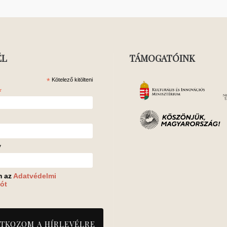
ÉL
TÁMOGATÓINK
*
Kötelező kitölteni
*
v
m az
Adatvédelmi
ót