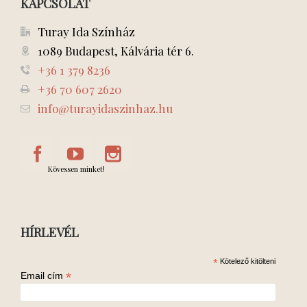
KAPCSOLAT
Turay Ida Színház
1089 Budapest, Kálvária tér 6.
+36 1 379 8236
+36 70 607 2620
info@turayidaszinhaz.hu
Kövessen minket!
HÍRLEVÉL
*
Kötelező kitölteni
*
Email cím