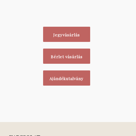
Jegyvásárlás
Bérlet vásárlás
Ajándékutalvány