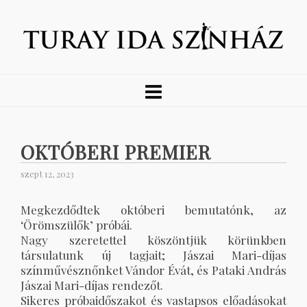
OKTÓBERI PREMIER
szept 12, 2023
Megkezdődtek októberi bemutatónk, az
‘Örömszülők’ próbái.
Nagy szeretettel köszöntjük körünkben
társulatunk új tagjait; Jászai Mari-díjas
színművésznőnket Vándor Évát, és Pataki András
Jászai Mari-díjas rendezőt.
Sikeres próbaidőszakot és vastapsos előadásokat