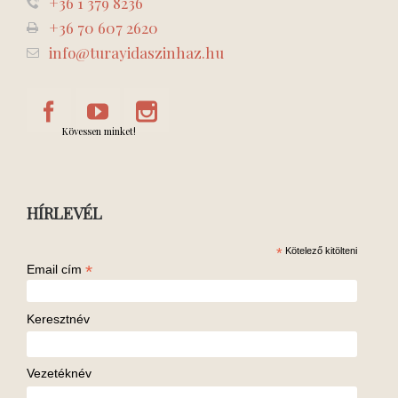
+36 1 379 8236
+36 70 607 2620
info@turayidaszinhaz.hu
Kövessen minket!
HÍRLEVÉL
*
Kötelező kitölteni
*
Email cím
Keresztnév
Vezetéknév