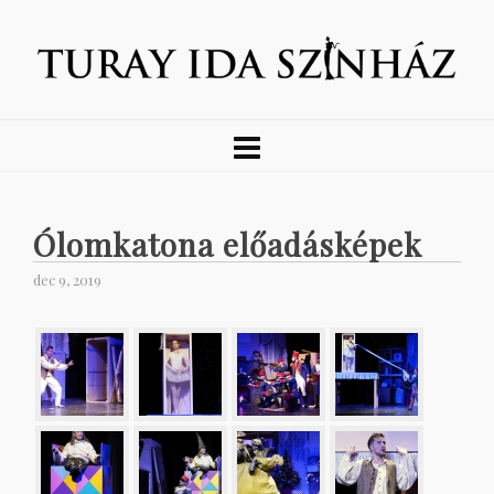
Ólomkatona előadásképek
dec 9, 2019