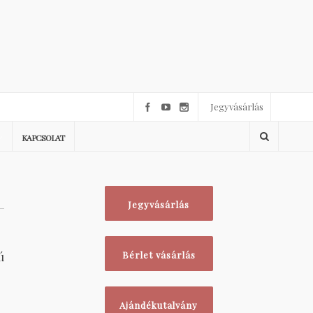
Jegyvásárlás
KAPCSOLAT
Jegyvásárlás
ú
Bérlet vásárlás
Ajándékutalvány