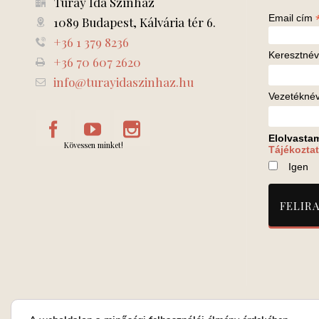
Turay Ida Színház
Email cím
1089 Budapest, Kálvária tér 6.
+36 1 379 8236
Keresztnév
+36 70 607 2620
info@turayidaszinhaz.hu
Vezetékné
Elolvasta
Kövessen minket!
Tájékoztat
Igen