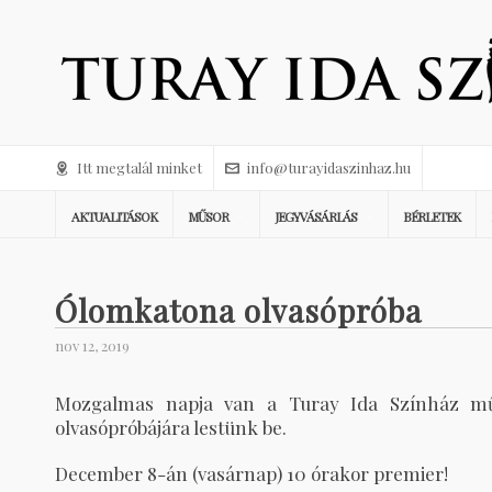
Itt megtalál minket
info@turayidaszinhaz.hu
AKTUALITÁSOK
MŰSOR
JEGYVÁSÁRLÁS
BÉRLETEK
Ólomkatona olvasópróba
nov 12, 2019
Mozgalmas napja van a Turay Ida Színház mű
olvasópróbájára lestünk be.
December 8-án (vasárnap) 10 órakor premier!