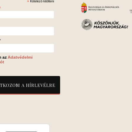
*
Kötelező kitölteni
*
v
m az
Adatvédelmi
ót